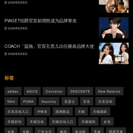
2026年8月8日
PIAGET伯爵官宣郝熠然成为品牌挚友
2026年8月8日
COACH「蔻驰」官宣孔雪儿出任腕表品牌大使
2026年8月8日
标签
adidas
ASICS
Converse
DESCENTE
New Balance
Nike
PUMA
Saucony
亚瑟士
京东
京东活动
京东活动入口
冲锋衣
国潮新品
天猫
天猫国际
天猫折扣
天猫活动
天猫活动入口
天猫福利
女包
女装
女鞋
广告大片
彪马
徒步鞋
手表
明星写真