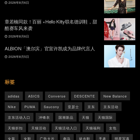
2026年8月6日
章若楠同款！百丽 ×Hello Kitty联名德训鞋，甜
酷赛车风来袭
2026年8月6日
ALBION「澳尔滨」官宣许凯成为品牌代言人
2026年8月5日
标签
adidas
ASICS
Converse
DESCENTE
New Balance
Nike
PUMA
Saucony
亚瑟士
京东
京东活动
京东活动入口
冲锋衣
国潮新品
天猫
天猫国际
天猫折扣
天猫活动
天猫活动入口
天猫福利
女包
女装
女鞋
广告大片
彪马
徒步鞋
手表
明星写真