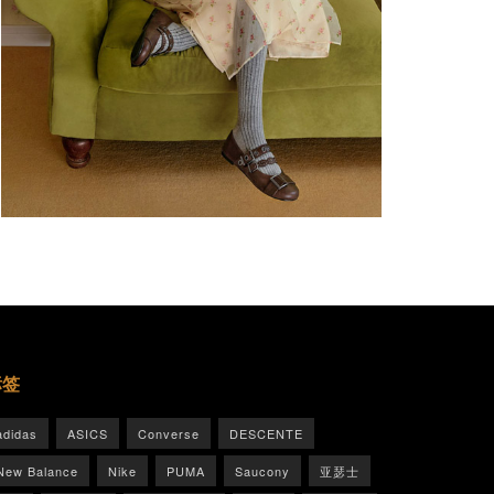
标签
adidas
ASICS
Converse
DESCENTE
New Balance
Nike
PUMA
Saucony
亚瑟士