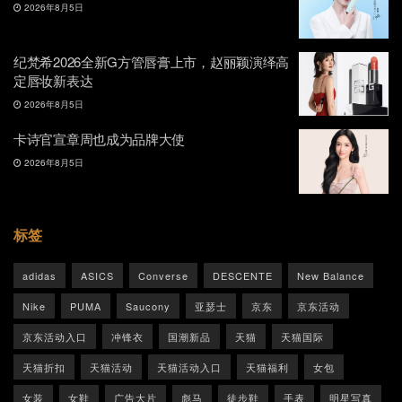
2026年8月5日
纪梵希2026全新G方管唇膏上市，赵丽颖演绎高
定唇妆新表达
2026年8月5日
卡诗官宣章周也成为品牌大使
2026年8月5日
标签
adidas
ASICS
Converse
DESCENTE
New Balance
Nike
PUMA
Saucony
亚瑟士
京东
京东活动
京东活动入口
冲锋衣
国潮新品
天猫
天猫国际
天猫折扣
天猫活动
天猫活动入口
天猫福利
女包
女装
女鞋
广告大片
彪马
徒步鞋
手表
明星写真