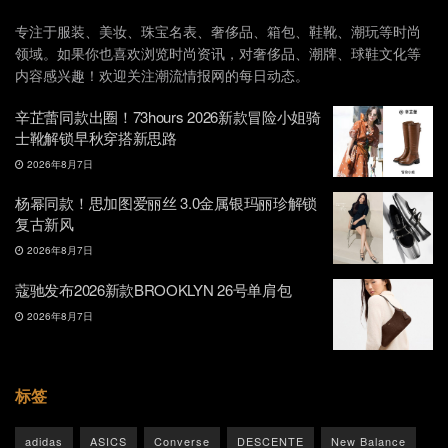
专注于服装、美妆、珠宝名表、奢侈品、箱包、鞋靴、潮玩等时尚
领域。如果你也喜欢浏览时尚资讯，对奢侈品、潮牌、球鞋文化等
内容感兴趣！欢迎关注潮流情报网的每日动态。
辛芷蕾同款出圈！73hours 2026新款冒险小姐骑
士靴解锁早秋穿搭新思路
2026年8月7日
杨幂同款！思加图爱丽丝 3.0金属银玛丽珍解锁
复古新风
2026年8月7日
蔻驰发布2026新款BROOKLYN 26号单肩包
2026年8月7日
标签
adidas
ASICS
Converse
DESCENTE
New Balance