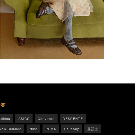
标签
adidas
ASICS
Converse
DESCENTE
New Balance
Nike
PUMA
Saucony
亚瑟士