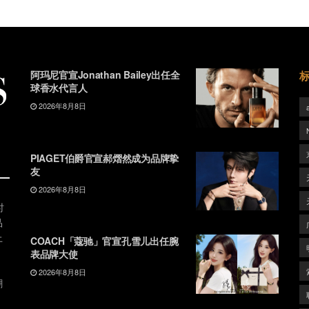
阿玛尼官宣Jonathan Bailey出任全
球香水代言人
2026年8月8日
PIAGET伯爵官宣郝熠然成为品牌挚
友
2026年8月8日
时
品
上
COACH「蔻驰」官宣孔雪儿出任腕
表品牌大使
2026年8月8日
潮
、