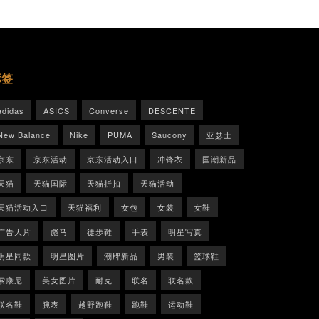
标签
adidas
ASICS
Converse
DESCENTE
New Balance
Nike
PUMA
Saucony
亚瑟士
京东
京东活动
京东活动入口
冲锋衣
国潮新品
天猫
天猫国际
天猫折扣
天猫活动
天猫活动入口
天猫福利
女包
女装
女鞋
广告大片
彪马
徒步鞋
手表
明星写真
明星同款
明星图片
潮牌新品
男装
篮球鞋
索康尼
美女图片
耐克
联名
联名款
联名鞋
腕表
越野跑鞋
跑鞋
运动鞋