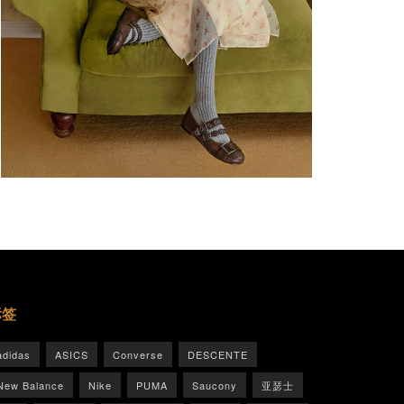
标签
adidas
ASICS
Converse
DESCENTE
New Balance
Nike
PUMA
Saucony
亚瑟士