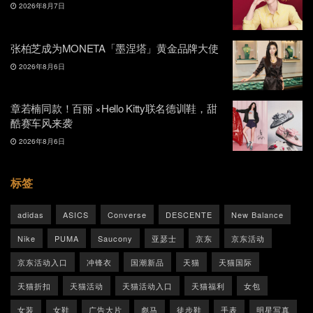
2026年8月7日
张柏芝成为MONETA「墨涅塔」黄金品牌大使
2026年8月6日
章若楠同款！百丽 ×Hello Kitty联名德训鞋，甜
酷赛车风来袭
2026年8月6日
标签
adidas
ASICS
Converse
DESCENTE
New Balance
Nike
PUMA
Saucony
亚瑟士
京东
京东活动
京东活动入口
冲锋衣
国潮新品
天猫
天猫国际
天猫折扣
天猫活动
天猫活动入口
天猫福利
女包
女装
女鞋
广告大片
彪马
徒步鞋
手表
明星写真