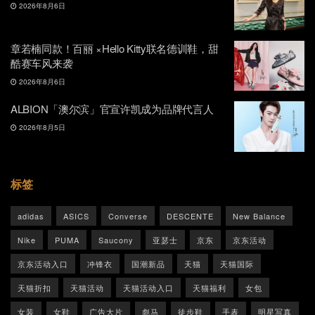
2026年8月6日
章若楠同款！百丽 ×Hello Kitty联名德训鞋，甜
酷赛车风来袭
2026年8月6日
ALBION「澳尔滨」官宣许凯成为品牌代言人
2026年8月5日
标签
adidas
ASICS
Converse
DESCENTE
New Balance
Nike
PUMA
Saucony
亚瑟士
京东
京东活动
京东活动入口
冲锋衣
国潮新品
天猫
天猫国际
天猫折扣
天猫活动
天猫活动入口
天猫福利
女包
女装
女鞋
广告大片
彪马
徒步鞋
手表
明星写真