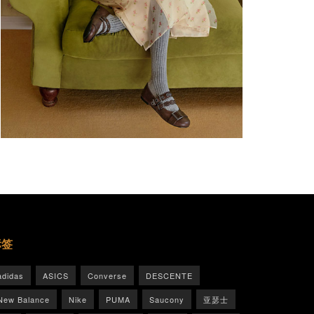
标签
adidas
ASICS
Converse
DESCENTE
New Balance
Nike
PUMA
Saucony
亚瑟士