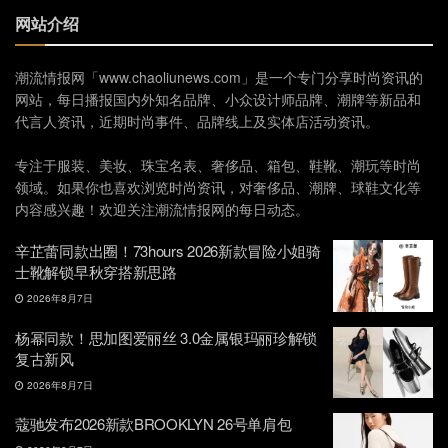
网站介绍
潮流情报网「www.chaoliunews.com」是一个专门分享时尚资讯的
网站，每日播报国内外知名品牌、小众设计师品牌、潮牌等新品和
代言人资讯，近期时尚事件、品牌线上及实体店活动资讯。
专注于服装、美妆、珠宝名表、奢侈品、箱包、鞋靴、潮玩等时尚
领域。如果你也喜欢浏览时尚资讯，对奢侈品、潮牌、球鞋文化等
内容感兴趣！欢迎关注潮流情报网的每日动态。
辛芷蕾同款出圈！73hours 2026新款冒险小姐骑
士靴解锁早秋穿搭新思路
2026年8月7日
杨幂同款！思加图爱丽丝 3.0金属银玛丽珍解锁
复古新风
2026年8月7日
蔻驰发布2026新款BROOKLYN 26号单肩包