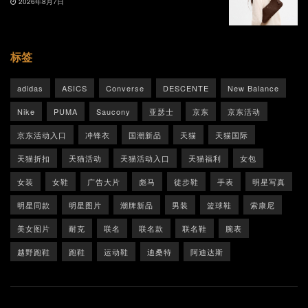
2026年8月7日
标签
adidas
ASICS
Converse
DESCENTE
New Balance
Nike
PUMA
Saucony
亚瑟士
京东
京东活动
京东活动入口
冲锋衣
国潮新品
天猫
天猫国际
天猫折扣
天猫活动
天猫活动入口
天猫福利
女包
女装
女鞋
广告大片
彪马
徒步鞋
手表
明星写真
明星同款
明星图片
潮牌新品
男装
篮球鞋
索康尼
美女图片
耐克
联名
联名款
联名鞋
腕表
越野跑鞋
跑鞋
运动鞋
迪桑特
阿迪达斯