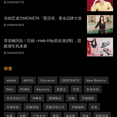
2026年8月7日
张柏芝成为MONETA「墨涅塔」黄金品牌大使
2026年8月6日
章若楠同款！百丽 ×Hello Kitty联名德训鞋，甜
酷赛车风来袭
2026年8月6日
标签
adidas
ASICS
Converse
DESCENTE
New Balance
Nike
PUMA
Saucony
亚瑟士
京东
京东活动
京东活动入口
冲锋衣
国潮新品
天猫
天猫国际
天猫折扣
天猫活动
天猫活动入口
天猫福利
女包
女装
女鞋
广告大片
彪马
徒步鞋
手表
明星写真