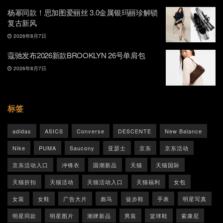
杨幂同款！思加图爱丽丝 3.0金属银玛丽珍解锁
复古新风
2026年8月7日
蔻驰发布2026新款BROOKLYN 26号单肩包
2026年8月7日
标签
adidas
ASICS
Converse
DESCENTE
New Balance
Nike
PUMA
Saucony
亚瑟士
京东
京东活动
京东活动入口
冲锋衣
国潮新品
天猫
天猫国际
天猫折扣
天猫活动
天猫活动入口
天猫福利
女包
女装
女鞋
广告大片
彪马
徒步鞋
手表
明星写真
明星同款
明星图片
潮牌新品
男装
篮球鞋
索康尼