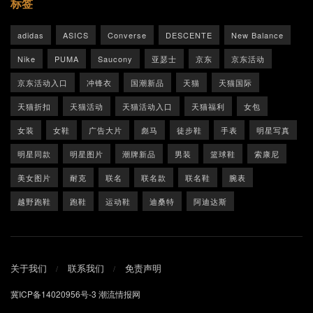
标签
adidas
ASICS
Converse
DESCENTE
New Balance
Nike
PUMA
Saucony
亚瑟士
京东
京东活动
京东活动入口
冲锋衣
国潮新品
天猫
天猫国际
天猫折扣
天猫活动
天猫活动入口
天猫福利
女包
女装
女鞋
广告大片
彪马
徒步鞋
手表
明星写真
明星同款
明星图片
潮牌新品
男装
篮球鞋
索康尼
美女图片
耐克
联名
联名款
联名鞋
腕表
越野跑鞋
跑鞋
运动鞋
迪桑特
阿迪达斯
关于我们
联系我们
免责声明
冀ICP备14020956号-3
潮流情报网