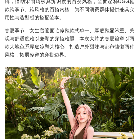
辑，借助宋雨琦极具辨识度的百变风格，全面诠释UGG鞋
款跨季节、跨风格的百搭内核，为不同消费群体提供兼具实
用性与造型感的搭配范本。
春夏季节，女生普遍面临凉鞋款式单一、厚底鞋显笨重、美
观与舒适度难以兼顾的穿搭难题。本次大片的春夏篇章以两
款大地色系厚底凉鞋为核心，打造户外甜妹与都市慵懒两种
风格，拓展凉鞋的穿搭边界。