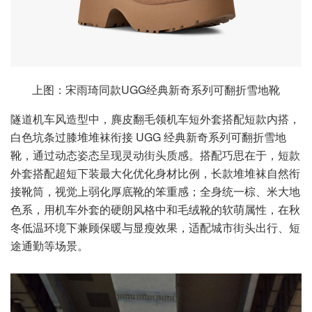
上图：宋雨琦同款UGG经典新奇系列可翻折雪地靴
隧道机车风造型中，麂皮翻毛领机车短外套搭配短款内搭，
白色坑条过膝堆堆袜衔接 UGG 经典新奇系列可翻折雪地
靴，通过动态姿态呈现灵动街头质感。搭配巧思在于，短款
外套搭配超短下装最大化优化身材比例，长款堆堆袜自然衔
接靴筒，视觉上弱化厚底靴的笨重感；全身统一棕、米大地
色系，用机车外套的硬朗风格中和毛绒靴的软萌属性，在秋
冬低温环境下兼顾保暖与显瘦效果，适配城市街头出行、短
途通勤等场景。