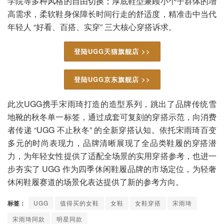
学院等多种风格的自由切换；厚底鞋型兼顾小个子群体的增
高需求，柔软鞋身保障长时间行走的舒适度，精准击中当代
年轻人 “好看、百搭、实穿” 三大核心穿搭诉求。
登陆UGG天猫旗舰店 >>
登陆UGG京东旗舰店 >>
此次UGG携手宋雨琦打造的造型系列，跳出了品牌传统雪
地靴的秋冬单一标签，通过成套可复刻的穿搭示范，向消费
者传递 “UGG 不止秋冬” 的全新穿搭认知。依托宋雨琦百变
多元的时尚表现力，品牌清晰展现了全品类鞋履的穿搭潜
力，为年轻女性提供了适配全场景的实用穿搭参考，也进一
步夯实了 UGG 作为四季休闲鞋履品牌的市场定位，为轻奢
休闲鞋履赛道的场景化表达提供了新的参考方向。
标签：
UGG
值得买的女鞋
女鞋
女鞋穿搭
宋雨琦
宋雨琦同款
明星同款