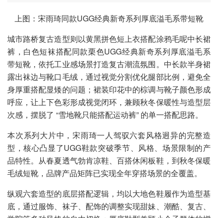
上图：宋雨琦同款UGG经典新奇系列厚底溢毛系带短靴
城市路桥复古造型则以黄黑拼色短上衣搭配涂鸦毛呢中长裙
裤，白色短袜搭配同款栗色UGG经典新奇系列厚底溢毛系
带短靴，依托工业感场景打造复古潮流氛围。中长款半身裙
露出袜边与靴口毛绒，通过视觉分割优化腿部比例，避免全
身厚重搭配显矮的问题；裙装印花中的棕调与靴子颜色形成
呼应，让上下色彩形成视觉闭环，兼顾秋冬保暖性与造型层
次感，摆脱了 “雪地靴只能搭配运动裤” 的单一搭配思路。
本次系列大片中，宋雨琦一人驾驭六套风格迥异的完整造
型，核心凸显了UGG鞋款突破季节、风格、场景限制的产
品特性。从春夏透气勃肯凉鞋、百搭休闲板鞋，到秋冬保暖
毛绒短靴，品牌产品矩阵已实现全年穿搭场景的全覆盖。
纵观六套造型的底层搭配逻辑，均以大地色鞋履作为造型基
底，通过服饰、袜子、配饰的调整实现甜妹、潮酷、复古、