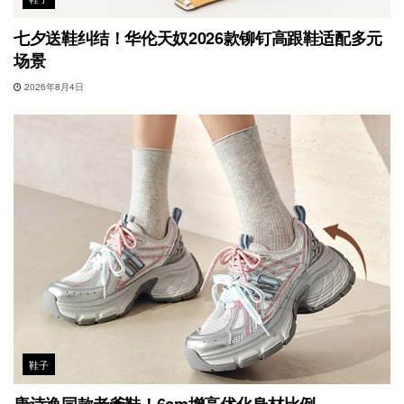
七夕送鞋纠结！华伦天奴2026款铆钉高跟鞋适配多元
场景
2026年8月4日
鞋子