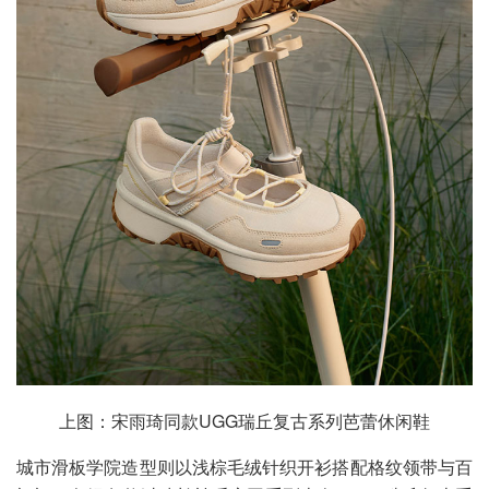
上图：宋雨琦同款UGG瑞丘复古系列芭蕾休闲鞋
城市滑板学院造型则以浅棕毛绒针织开衫搭配格纹领带与百