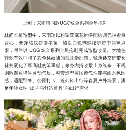
上图：宋雨琦同款UGG炫金系列金星拖鞋
林间长椅造型中，宋雨琦以粉调双麻花辫搭配棕调无袖紧身
背心，叠穿格纹拼接半裙，辅以白色蝴蝶结绑带中筒袜点
缀，最终以 UGG 炫金系列金星拖鞋完成造型收尾。大地色
鞋款有效中和了彩色格纹裙的视觉杂乱感，轻薄镂空绑带长
袜则弱化了厚底鞋的笨重感；修身内搭收紧上身线条，不规
则散摆裙增添灵动气质，整套造型兼顾透气性能与甜系氛围
感，适配野餐、公园打卡、近郊轻出行等春夏户外场景，满
足年轻女性 “出片与舒适兼具” 的出行需求。