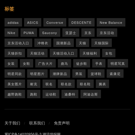
标签
adidas
ASICS
Converse
DESCENTE
New Balance
Nike
PUMA
Saucony
亚瑟士
京东
京东活动
京东活动入口
冲锋衣
国潮新品
天猫
天猫国际
天猫折扣
天猫活动
天猫活动入口
天猫福利
女包
女装
女鞋
广告大片
彪马
徒步鞋
手表
明星写真
明星同款
明星图片
潮牌新品
男装
篮球鞋
索康尼
美女图片
耐克
联名
联名款
联名鞋
腕表
越野跑鞋
跑鞋
运动鞋
迪桑特
阿迪达斯
关于我们
联系我们
免责声明
冀ICP备14020956号-3
潮流情报网