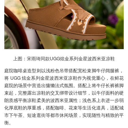
上图：宋雨琦同款UGG炫金系列金星波西米亚凉鞋
庭院咖啡桌造型则以浅粉色吊带搭配宽松束脚牛仔阔腿裤，
将 UGG 炫金系列金星波西米亚凉鞋作为视觉重心，在鲜花
庭院的场景中营造出慵懒法式氛围。搭配上将牛仔长裤裤脚
束起，完整露出凉鞋的交叉绑带设计细节，以牛仔面料的硬
朗质感平衡凉鞋柔美的波西米亚属性；浅色系上衣进一步弱
化厚底鞋的厚重感，搭配咖啡、花束等生活化道具，适配城
市下午茶、短途逛街等都市休闲场景，实现随性与精致的平
衡。