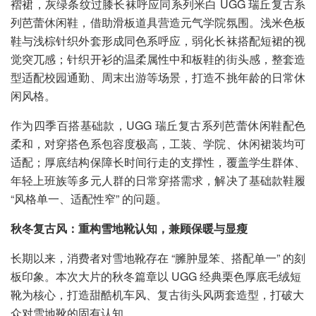
褶裙，灰绿条纹过膝长袜呼应同系列米白 UGG 瑞丘复古系
列芭蕾休闲鞋，借助滑板道具营造元气学院氛围。浅米色板
鞋与浅棕针织外套形成同色系呼应，弱化长袜搭配短裙的视
觉突兀感；针织开衫的温柔属性中和板鞋的街头感，整套造
型适配校园通勤、周末出游等场景，打造不挑年龄的日常休
闲风格。
作为四季百搭基础款，UGG 瑞丘复古系列芭蕾休闲鞋配色
柔和，对穿搭色系包容度极高，工装、学院、休闲裙装均可
适配；厚底结构保障长时间行走的支撑性，覆盖学生群体、
年轻上班族等多元人群的日常穿搭需求，解决了基础款鞋履
“风格单一、适配性窄” 的问题。
秋冬复古风：重构雪地靴认知，兼顾保暖与显瘦
长期以来，消费者对雪地靴存在 “臃肿显笨、搭配单一” 的刻
板印象。本次大片的秋冬篇章以 UGG 经典栗色厚底毛绒短
靴为核心，打造甜酷机车风、复古街头风两套造型，打破大
众对雪地靴的固有认知。