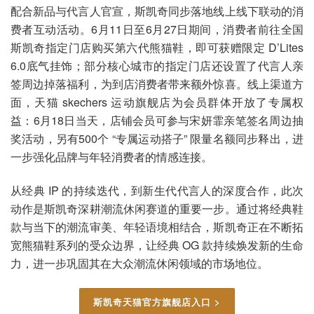
配合新品与代言人官宣，斯凯奇同步落地线上线下联动的消
费者互动活动。6月11日至6月27日期间，消费者前往全国
斯凯奇指定门店购买第六代熊猫鞋，即可获赠限定 D’Lites
6.0底气挂饰；部分核心城市的指定门店还设置了代言人亲
签周边掉落福利，为到店消费者带来额外惊喜。线上渠道方
面，天猫 skechers 运动旗舰店为会员群体开放了专属权
益：6月18日当天，店铺会员可参与宋妍霏亲笔签名周边抽
奖活动，另有500个 “专属运动搭子” 限量名额同步释出，进
一步强化品牌与年轻消费者的情感连接。
从经典 IP 的持续迭代，到新生代代言人的深度合作，此次
动作是斯凯奇深耕潮流休闲赛道的重要一步。通过将经典鞋
款与当下的潮流审美、年轻语境相结合，斯凯奇正在不断拓
宽熊猫鞋系列的受众边界，让经典 OG 款持续焕发新的生命
力，进一步巩固其在大众潮流休闲领域的市场地位。
斯凯奇天猫官方旗舰店入口 >