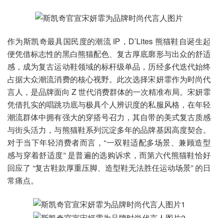
作为斯凯奇最具国民度的潮流 IP，D’Lites 熊猫鞋自诞生起
便凭借标志性的黑白熊猫配色、复古厚底廓形与出众的舒适
感，成为复古运动鞋领域的标杆级单品，历经多代迭代始终
占据大众潮流消费的核心视野。此次选择宋妍霏作为时尚代
言人，是品牌面向 Z 世代消费群体的一次精准布局。宋妍霏
凭借扎实的唱跳功底与极具个人辨识度的私服风格，在年轻
潮流群体中拥有强大的穿搭号召力，其自带的美式复古质感
与街头活力，与熊猫鞋系列沉淀多年的品牌基因高度契合。
对于当下年轻消费者而言，“一双鞋适配多场景、兼顾造型
感与穿着舒适度” 是普遍的选购诉求，而第六代熊猫鞋恰好
回应了 “复古鞋款厚重压脚、造型鞋无法胜任运动场景” 的日
常痛点。