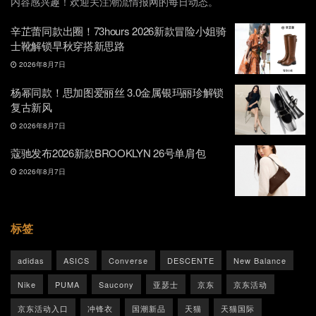
内容感兴趣！欢迎关注潮流情报网的每日动态。
辛芷蕾同款出圈！73hours 2026新款冒险小姐骑
士靴解锁早秋穿搭新思路
2026年8月7日
杨幂同款！思加图爱丽丝 3.0金属银玛丽珍解锁
复古新风
2026年8月7日
蔻驰发布2026新款BROOKLYN 26号单肩包
2026年8月7日
标签
adidas
ASICS
Converse
DESCENTE
New Balance
Nike
PUMA
Saucony
亚瑟士
京东
京东活动
京东活动入口
冲锋衣
国潮新品
天猫
天猫国际