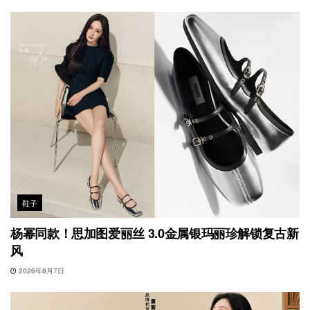
鞋子
杨幂同款！思加图爱丽丝 3.0金属银玛丽珍解锁复古新
风
2026年8月7日