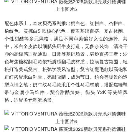
配色体系上，本次贝壳系列推出奶白色、红拼白、杏拼白、
豹纹色、黄棕白5 款核心配色，覆盖基础百搭、复古休闲、
个性甜酷等多元风格，满足不同审美偏好女性的选择。其
中，米白全皮款以细腻头层牛皮打造，无多余装饰，清冷干
净的高级感适配通勤、日常等基础场景，堪称百搭王者；沙
色与焦糖棕翻毛款依托质感翻毛皮材质，拉满复古氛围，轻
松打造美式复古、松弛学院风造型；复古红翻毛款以高饱和
正红搭配米白鞋舌，亮眼吸睛，成为节日、约会等场景的造
型点睛之笔；奶牛纹马毛款采用个性马毛材质，搭配焦糖鞋
带与金属小马饰件，契合甜酷辣妹、街头 Y2K 等先锋风
格，适配多元潮流场景。