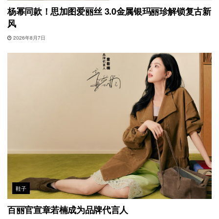
杨幂同款！思加图爱丽丝 3.0金属银玛丽珍解锁复古新
风
2026年8月7日
鞋子
百丽官宣章若楠成为品牌代言人