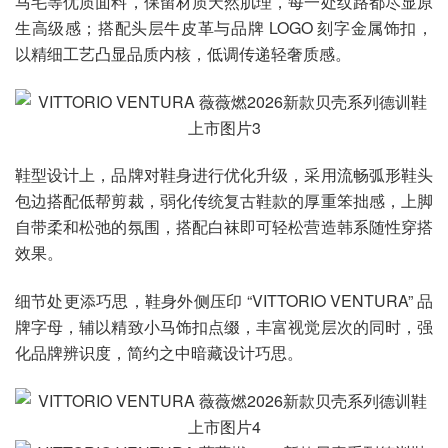
马毛等优质面料，保留材质天然肌理，每一处纹路都尽显原
生高级感；搭配头层牛皮革与品牌 LOGO 刻字金属饰扣，
以精细工艺凸显品质内核，低调传递轻奢质感。
鞋型设计上，品牌对鞋身进行优化升级，采用流畅弧形鞋头
包边搭配低帮剪裁，弱化传统复古鞋款的厚重笨拙感，上脚
自带柔和松弛的氛围，搭配白袜即可轻松营造韩系随性穿搭
效果。
细节处更添巧思，鞋身外侧压印 “VITTORIO VENTURA” 品
牌字母，辅以精致小马饰扣点缀，丰富视觉层次的同时，强
化品牌辨识度，简约之中暗藏设计巧思。