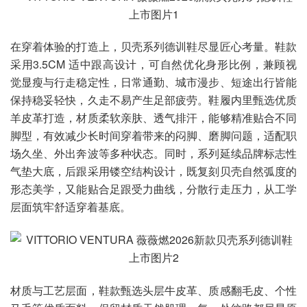
在穿着体验的打造上，贝壳系列德训鞋尽显匠心考量。鞋款
采用3.5CM 适中跟高设计，可自然优化身形比例，兼顾视
觉显瘦与行走稳定性，日常通勤、城市漫步、短途出行皆能
保持稳妥轻快，久走不易产生足部疲劳。鞋履内里甄选优质
羊皮革打造，材质柔软亲肤、透气排汗，能够精准贴合不同
脚型，有效减少长时间穿着带来的闷脚、磨脚问题，适配职
场久坐、外出奔波等多种状态。同时，系列延续品牌标志性
气垫大底，后跟采用镂空结构设计，既复刻贝壳自然弧度的
形态美学，又能贴合足跟受力曲线，分散行走压力，从工学
层面筑牢舒适穿着基底。
材质与工艺层面，鞋款甄选头层牛皮革、质感翻毛皮、个性