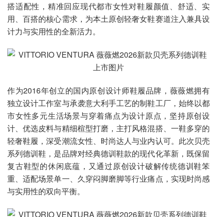
搭适配性，精准回应现代都市女性对鞋履颜值、舒适、实
用、百搭的核心需求，为本土原创轻奢女鞋赛道注入兼具设
计力与实用性的全新活力。
作为2016年创立的国内原创设计师鞋履品牌，薇薇燃拥有
独立设计工作室与承袭意大利手工艺的制鞋工厂，始终以都
市女性多元生活场景与穿着痛点为设计原点，坚持原创设
计、优选皮料与精细楦型打磨，主打风格混搭、一鞋多穿的
轻奢鞋履，深受潮流女性、时尚达人与业内认可。此次贝壳
系列德训鞋，是品牌对经典德训鞋款的现代化革新，既保留
复古鞋型的休闲底蕴，又通过原创设计破解传统德训鞋笨
重、适配场景单一、久穿闷脚磨脚等行业痛点，实现时尚感
与实用性的双向平衡。