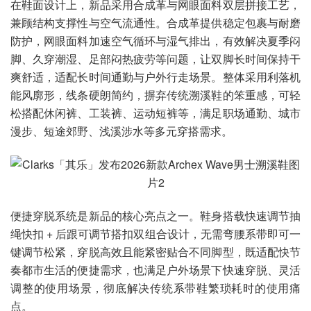
在鞋面设计上，新品采用合成革与网眼面料双层拼接工艺，
兼顾结构支撑性与空气流通性。合成革提供稳定包裹与耐磨
防护，网眼面料加速空气循环与湿气排出，有效解决夏季闷
脚、久穿潮湿、足部闷热疲劳等问题，让双脚长时间保持干
爽舒适，适配长时间通勤与户外行走场景。整体采用利落机
能风廓形，线条硬朗简约，摒弃传统溯溪鞋的笨重感，可轻
松搭配休闲裤、工装裤、运动短裤等，满足职场通勤、城市
漫步、短途郊野、浅溪涉水等多元穿搭需求。
便捷穿脱系统是新品的核心亮点之一。鞋身搭载快速调节抽
绳快扣 + 后跟可调节搭扣双组合设计，无需弯腰系带即可一
键调节松紧，穿脱高效且能紧密贴合不同脚型，既适配快节
奏都市生活的便捷需求，也满足户外场景下快速穿脱、灵活
调整的使用场景，彻底解决传统系带鞋繁琐耗时的使用痛
点。