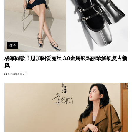
鞋子
杨幂同款！思加图爱丽丝 3.0金属银玛丽珍解锁复古新
风
2026年8月7日