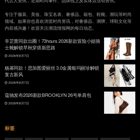
代言人资讯，近期时尚事件、品牌线上及实体店活动资讯。
专注于服装、美妆、珠宝名表、奢侈品、箱包、鞋靴、潮玩等时尚
领域。如果你也喜欢浏览时尚资讯，对奢侈品、潮牌、球鞋文化等
内容感兴趣！欢迎关注潮流情报网的每日动态。
辛芷蕾同款出圈！73hours 2026新款冒险小姐骑
士靴解锁早秋穿搭新思路
2026年8月7日
杨幂同款！思加图爱丽丝 3.0金属银玛丽珍解锁
复古新风
2026年8月7日
蔻驰发布2026新款BROOKLYN 26号单肩包
2026年8月7日
标签