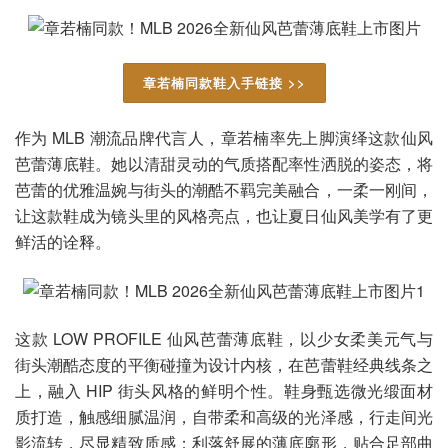
章若楠同款鞋入手链接 >>
作为 MLB 潮流品牌代言人，章若楠率先上脚演绎这款仙风
芭蕾薄底鞋。她以清甜灵动的气质搭配率性洒脱的姿态，将
芭蕾的优雅温婉与街头的潮酷不羁完美融合，一柔一刚间，
让这款鞋成为镜头里的风格亮点，也让夏日仙风美学有了更
鲜活的诠释。
这款 LOW PROFILE 仙风芭蕾薄底鞋，以少女柔美元气与
街头潮酷态度的平衡碰撞为设计内核，在芭蕾鞋经典线条之
上，融入 HIP 街头风格的鲜明个性。鞋身甄选微光缎面材
质打造，触感细腻温润，自带柔和高级的光泽感，行走间光
影流转，尽显精致质感；利落舒展的薄底廓形，贴合足部曲