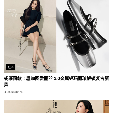
鞋子
杨幂同款！思加图爱丽丝 3.0金属银玛丽珍解锁复古新
风
2026年8月7日