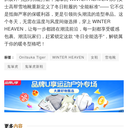
士高帮雪地靴重新定义了冬日鞋履的 “全能标准”—— 它不仅
是抵御严寒的保暖利器，更是引领街头潮流的造型单品。这
个冬天，无需在温度与风度间做选择，穿上 WINTER
HEAVEN，让每一步都踏在潮流前沿，每一刻都享受暖感
包裹。潮流玩家们，赶紧锁定这款 “冬日全能选手”，解锁属
于你的暖冬型格吧！
标签：
Onitsuka Tiger
WINTER HEAVEN
女鞋
雪地靴
鬼塚虎
鬼塚虎新鞋
更多
内容