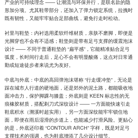
产业的可持续理念 —— 让潮流与环保并行，是联名款的隐
形加分项。尤其鞋带部分，还加入了弹力锁定系统，拉拽时
既有韧性，又能牢牢贴合足部曲线，避免行走时松动。
衬里与鞋垫：内衬选用柔软纤维材质，亲肤不磨脚，即便是
光脚穿也不会有不适感；鞋垫则是带有足弓支撑的缓震泡沫
设计 —— 不同于普通鞋垫的 “扁平感”，它能精准贴合足弓
弧度，长时间行走后，足心不会有明显酸痛，这点对日常通
勤或短途徒步者来说尤为友好。
中底与外底：中底的高回弹泡沫堪称 “行走缓冲垫”，无论是
踩在城市人行道的硬地面，还是郊外的泥土路，都能吸收地
面冲击力，保护脚踝与膝盖；外底则是 KEEN 标志性的无
痕橡胶材质，搭配剃刀式深纹设计 —— 一方面能快速引走
鞋底积水（溯溪时超实用），另一方面深纹能牢牢锁住地
面，即便在雨后湿滑的步道上，也能减少打滑风险。更贴心
的是，外底还印着 “CONTOUR ARCH” 字样，既是对足弓
支撑技术的强调，也为鞋底增添了几分设计细节。