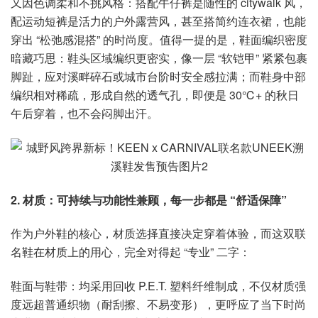
又因色调柔和不挑风格：搭配牛仔裤是随性的 citywalk 风，
配运动短裤是活力的户外露营风，甚至搭简约连衣裙，也能
穿出 “松弛感混搭” 的时尚度。值得一提的是，鞋面编织密度
暗藏巧思：鞋头区域编织更密实，像一层 “软铠甲” 紧紧包裹
脚趾，应对溪畔碎石或城市台阶时安全感拉满；而鞋身中部
编织相对稀疏，形成自然的透气孔，即便是 30℃+ 的秋日
午后穿着，也不会闷脚出汗。
2. 材质：可持续与功能性兼顾，每一步都是 “舒适保障”
作为户外鞋的核心，材质选择直接决定穿着体验，而这双联
名鞋在材质上的用心，完全对得起 “专业” 二字：
鞋面与鞋带：均采用回收 P.E.T. 塑料纤维制成，不仅材质强
度远超普通织物（耐刮擦、不易变形），更呼应了当下时尚