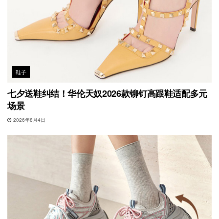
鞋子
七夕送鞋纠结！华伦天奴2026款铆钉高跟鞋适配多元
场景
2026年8月4日