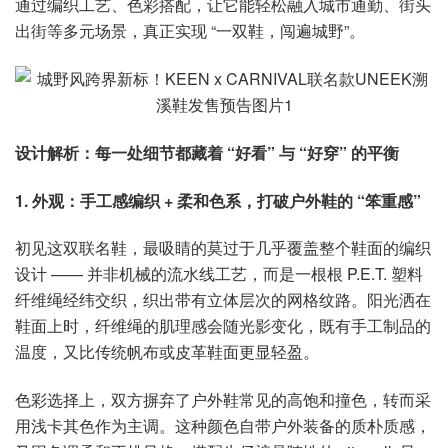
通过编织工艺、色彩搭配，让它能轻松融入城市通勤、街头
出街等多元场景，真正实现 “一双鞋，闯遍城野”。
设计解析：每一处细节都藏着 “好看” 与 “好穿” 的平衡
1. 外观：手工感编织 + 柔和色系，打破户外鞋的 “笨重感”
初见这双联名鞋，最吸睛的莫过于几乎覆盖整个鞋面的编织
设计 —— 并非机械的流水线工艺，而是一根根 P.E.T. 塑料
纤维绳经纬交织，织出带有立体层次的网格纹路。阳光洒在
鞋面上时，纤维绳的肌理感会随光影变化，既有手工制品的
温度，又比传统帆布或皮革鞋面更显轻盈。
色彩选择上，双方摒弃了户外鞋常见的高饱和撞色，转而采
用浅卡其色作为主调。这种颜色自带户外装备的质朴质感，