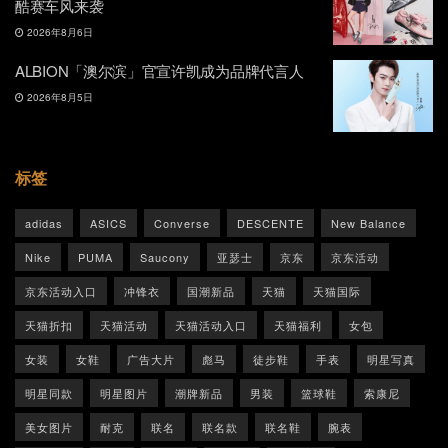
酷赛车风来袭
2026年8月6日
ALBION「澳尔滨」官宣许凯成为品牌代言人
2026年8月5日
标签
adidas
ASICS
Converse
DESCENTE
New Balance
Nike
PUMA
Saucony
亚瑟士
京东
京东活动
京东活动入口
冲锋衣
国潮新品
天猫
天猫国际
天猫折扣
天猫活动
天猫活动入口
天猫福利
女包
女装
女鞋
广告大片
彪马
徒步鞋
手表
明星写真
明星同款
明星图片
潮牌新品
男装
篮球鞋
索康尼
美女图片
耐克
联名
联名款
联名鞋
腕表