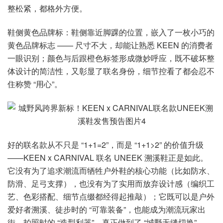
整松紧，都格外方便。
鞋侧黄色品牌标：鞋侧靠近脚踝的位置，嵌入了一枚小巧的
黄色品牌标志 —— 尺寸不大，却能让熟悉 KEEN 的消费者
一眼识别；颜色与后跟橙色标签形成微妙呼应，既不破坏整
体设计的简洁性，又彰显了联名身份，细节控看了都会忍不
住称赞 “用心”。
好的联名款从不只是 “1+1=2”，而是 “1+1>2” 的价值升级
——KEEN x CARNIVAL 联名 UNEEK 溯溪鞋正是如此。
它没有为了追求潮流而牺牲户外鞋的核心功能（比如防水、
防滑、足弓支撑），也没有为了实用而放弃设计感（编织工
艺、色彩搭配、细节点缀都经得起推敲）；它既可以是户外
爱好者溯溪、徒步时的 “可靠装备”，也能成为潮流玩家出
街、拍照时的 “造型利器”，真正做到了 “城野无缝切换”。