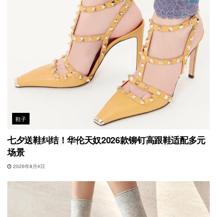
鞋子
七夕送鞋纠结！华伦天奴2026款铆钉高跟鞋适配多元
场景
2026年8月4日