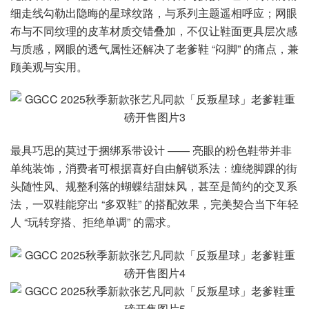
细走线勾勒出隐晦的星球纹路，与系列主题遥相呼应；网眼
布与不同纹理的皮革材质交错叠加，不仅让鞋面更具层次感
与质感，网眼的透气属性还解决了老爹鞋 “闷脚” 的痛点，兼
顾美观与实用。
最具巧思的莫过于捆绑系带设计 —— 亮眼的粉色鞋带并非
单纯装饰，消费者可根据喜好自由解锁系法：缠绕脚踝的街
头随性风、规整利落的蝴蝶结甜妹风，甚至是简约的交叉系
法，一双鞋能穿出 “多双鞋” 的搭配效果，完美契合当下年轻
人 “玩转穿搭、拒绝单调” 的需求。