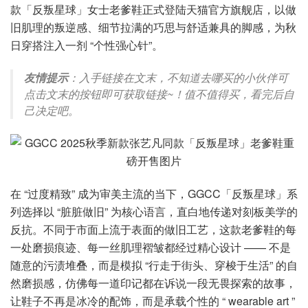
款「反叛星球」女士老爹鞋正式登陆天猫官方旗舰店，以做
旧肌理的叛逆感、细节拉满的巧思与舒适兼具的脚感，为秋
日穿搭注入一剂 “个性强心针”。
友情提示
：入手链接在文末，不知道去哪买的小伙伴可
点击文末的按钮即可获取链接~！值不值得买，看完后自
己决定吧。
在 “过度精致” 成为审美主流的当下，GGCC「反叛星球」系
列选择以 “脏脏做旧” 为核心语言，直白地传递对刻板美学的
反抗。不同于市面上流于表面的做旧工艺，这款老爹鞋的每
一处磨损痕迹、每一丝肌理褶皱都经过精心设计 —— 不是
随意的污渍堆叠，而是模拟 “行走于街头、穿梭于生活” 的自
然磨损感，仿佛每一道印记都在诉说一段无畏探索的故事，
让鞋子不再是冰冷的配饰，而是承载个性的 “ wearable art ”