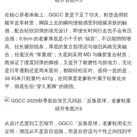
在核心穿着体验上，GGCC 更是下足了功夫。鞋垫选用软
糯羊皮革材质，脚踩上去的瞬间便能感受到细腻亲肤的触
感，配合轻软回弹的填充设计，即便长时间行走也不会有压
迫感；5.5cm 的老爹厚底是小个子的 “福音”，不仅能悄悄增
高、拉长腿部线条，厚底的复古肌理还与做旧风格完美融
合，丝毫没有 “笨重感”；大底则采用 MD 与橡胶复合材质，
既保证了缓震回弹的脚感，又提升了耐磨性与抓地力，无论
是日常通勤还是周末逛街，都能轻松应对。值得一提的是，
36 码单只鞋重约 437g，在同厚度老爹鞋中属于轻量化水
平，彻底告别 “穿久累脚” 的困扰。
从设计态度到工艺细节，GGCC「反叛星球」老爹鞋用实力
证明：潮流从不是盲目追随，而是在舒适与个性之间找到平