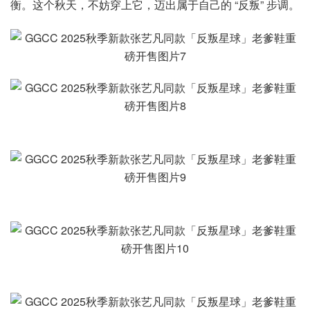
衡。这个秋天，不妨穿上它，迈出属于自己的 “反叛” 步调。