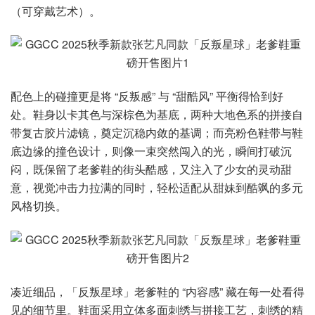
（可穿戴艺术）。
配色上的碰撞更是将 “反叛感” 与 “甜酷风” 平衡得恰到好
处。鞋身以卡其色与深棕色为基底，两种大地色系的拼接自
带复古胶片滤镜，奠定沉稳内敛的基调；而亮粉色鞋带与鞋
底边缘的撞色设计，则像一束突然闯入的光，瞬间打破沉
闷，既保留了老爹鞋的街头酷感，又注入了少女的灵动甜
意，视觉冲击力拉满的同时，轻松适配从甜妹到酷飒的多元
风格切换。
凑近细品，「反叛星球」老爹鞋的 “内容感” 藏在每一处看得
见的细节里。鞋面采用立体多面刺绣与拼接工艺，刺绣的精