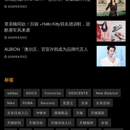
2026年8月6日
章若楠同款！百丽 ×Hello Kitty联名德训鞋，甜
酷赛车风来袭
2026年8月6日
ALBION「澳尔滨」官宣许凯成为品牌代言人
2026年8月5日
标签
adidas
ASICS
Converse
DESCENTE
New Balance
Nike
PUMA
Saucony
亚瑟士
京东
京东活动
京东活动入口
冲锋衣
国潮新品
天猫
天猫国际
天猫折扣
天猫活动
天猫活动入口
天猫福利
女包