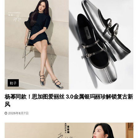
鞋子
杨幂同款！思加图爱丽丝 3.0金属银玛丽珍解锁复古新
风
2026年8月7日