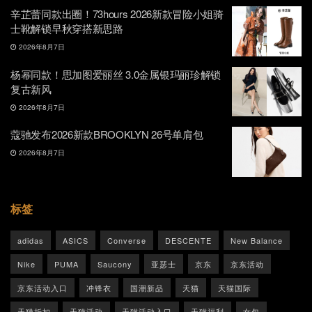
辛芷蕾同款出圈！73hours 2026新款冒险小姐骑
士靴解锁早秋穿搭新思路
2026年8月7日
杨幂同款！思加图爱丽丝 3.0金属银玛丽珍解锁
复古新风
2026年8月7日
蔻驰发布2026新款BROOKLYN 26号单肩包
2026年8月7日
标签
adidas
ASICS
Converse
DESCENTE
New Balance
Nike
PUMA
Saucony
亚瑟士
京东
京东活动
京东活动入口
冲锋衣
国潮新品
天猫
天猫国际
天猫折扣
天猫活动
天猫活动入口
天猫福利
女包