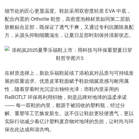
细节处的匠心更显温度。鞋款采用双密度轻质 EVA 中底，
配合内置的 Ortholite 鞋垫，高密度泡棉材质如同第二层肌
肤般贴合足部，既保证了透气干爽，又通过专利抗菌除臭配
方，从源头抑制细菌滋生，让夏日足部时刻保持清新状态。
在材质选择上，新款乐福鞋延续了添柏岚对品质与可持续发
展的双重追求。优质皮革鞋面赋予鞋款细腻质感与耐用属
性，随着穿着时光沉淀出独特光泽；而鞋内里采用的
ReBOTLT 环保再利用织物，则是品牌对地球的温柔承诺
—— 每一双鞋的内里，都源于被回收的塑料瓶，经过分
解、重塑等工艺焕发新生。这不仅让鞋款更轻便透气，更以
实际行动减少着亿计塑料废弃物对地球的负担，让时尚与环
保在此达成和谐共鸣。