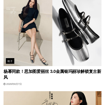
鞋子
杨幂同款！思加图爱丽丝 3.0金属银玛丽珍解锁复古新
风
2026年8月7日