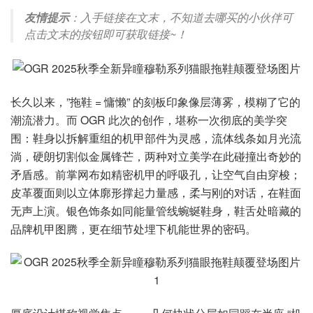
友情提示
：入手链接在文末，不知道去哪买的小伙伴可
点击文末的按钮即可获取链接~！
长久以来，”拖鞋 = 慵懒” 的刻板印象像层薄雾，模糊了它的
潮流潜力。而 OGR 此次的创作，堪称一次彻底的美学突
围：鞋身以拆解重组的机甲部件为灵感，流体线条如月光流
淌，硬朗切割似金属锋芒，两种对立美学在此碰撞出奇妙的
矛盾感。前掌网布如精密机甲的呼吸孔，让空气自由穿梭；
皮革覆面则以立体廓形撑起力量感，柔与刚的对话，在鞋面
无声上演。银色饰条如同能量管线蜿蜒鞋身，鞋舌处暗藏的
品牌机甲图腾，更在细节处埋下机能世界的密码。