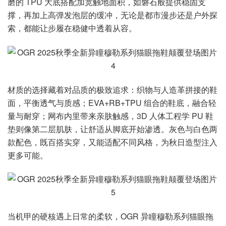
磨的 TPU 大底搭配加宽触地面积，如磐石般提供稳固支
撑，再加上高弹发泡层的缓冲，无论是都市漫步还是户外探
索，都能让步履在稳健中透着从容。
材质的选择藏着对品质的极致追求：织物与人造革拼接的鞋
面，平衡透气与质感；EVA+RB+TPU 组合的鞋底，融合轻
量与耐穿；网布内里带来亲肤触感，3D 人体工程学 PU 鞋
垫则像第二层肌肤，让舒适从脚底开始渗透。灰色与白色两
款配色，既百搭实穿，又能适配不同风格，为秋日造型注入
更多可能。
当机甲的硬核遇上日常的柔软，OGR 异瞳穆勒系列猫眼拖