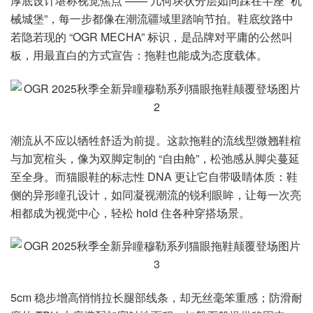
厚底设计堪称视觉焦点 —— 几何块状分层如同踩在半座 “机
械城堡”，每一步都像在潮流疆域里踏响节拍。鞋底纹路中
若隐若现的 “OGR MECHA” 标识，是品牌对平庸的公然叫
板，用最直白的方式宣告：拖鞋也能成为态度载体。
潮流从不应以牺牲舒适为前提。这款拖鞋的流线型微翘鞋楦
与加宽楦头，像为双脚定制的 “自由舱”，松弛感从脚尖蔓延
至全身。而猫眼鞋的标志性 DNA 更让它自带吸睛体质：鞋
侧的异形瞳孔设计，如同凝视潮流的锐利眼眸，让每一次亮
相都成为视觉中心，轻松 hold 住各种穿搭场景。
5cm 稳步增高悄悄拉长腿部线条，却无丝毫笨重感；防滑耐