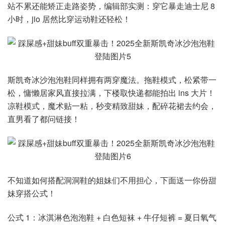
站不累还能矫正走路姿势，编辑部实测：穿它暴走迪士尼 8
小时，jio 居然比穿运动鞋还轻松！
斯凯奇冰沙泡泡鞋同样拥有两穿魔法。拖鞋模式，松紧带一
松，慵懒居家风直接拉满，下楼取快递都能拍出 ins 大片！
凉鞋模式，魔术贴一粘，秒变精致甜妹，配碎花裙去约会，
直男看了都问链接！
不知道如何搭配洞洞鞋的姐妹们不用担心，下面送一你份甜
妹穿搭公式！
公式 1：冰淇淋色泡泡鞋 + 白色短袜 + 牛仔短裤 = 夏日氧气