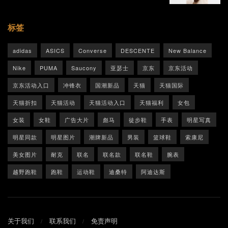
标签
adidas
ASICS
Converse
DESCENTE
New Balance
Nike
PUMA
Saucony
亚瑟士
京东
京东活动
京东活动入口
冲锋衣
国潮新品
天猫
天猫国际
天猫折扣
天猫活动
天猫活动入口
天猫福利
女包
女装
女鞋
广告大片
彪马
徒步鞋
手表
明星写真
明星同款
明星图片
潮牌新品
男装
篮球鞋
索康尼
美女图片
耐克
联名
联名款
联名鞋
腕表
越野跑鞋
跑鞋
运动鞋
迪桑特
阿迪达斯
关于我们
联系我们
免责声明