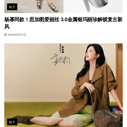
鞋子
杨幂同款！思加图爱丽丝 3.0金属银玛丽珍解锁复古新
风
2026年8月7日
鞋子