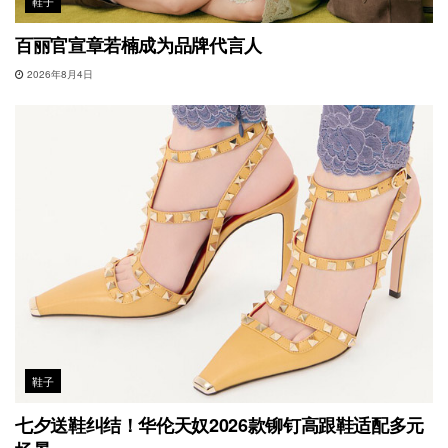
鞋子
百丽官宣章若楠成为品牌代言人
2026年8月4日
鞋子
七夕送鞋纠结！华伦天奴2026款铆钉高跟鞋适配多元