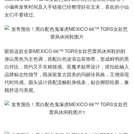
小编将发售时间及入手链接已经整理好在文末，喜欢的小仙
女们不要错过。
眼前这款全新MEXICO 66™ TGRS女款芭蕾风休闲鞋的鞋
身以黑色为主色调，搭配白色波浪边装饰带，形成鲜明的黑
白对比，简约又不失精致感。双魔术贴带设计，搭扣处融入
品牌标志性细节，既保留复古甜美的玛丽珍风格，又增添现
代时尚感。圆头设计搭配流畅鞋身线条，贴合脚部轮廓，兼
顾舒适与美观。