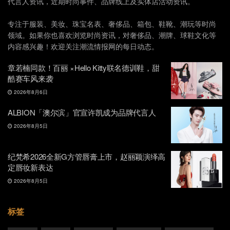
代言人资讯，近期时尚事件、品牌线上及实体店活动资讯。
专注于服装、美妆、珠宝名表、奢侈品、箱包、鞋靴、潮玩等时尚
领域。如果你也喜欢浏览时尚资讯，对奢侈品、潮牌、球鞋文化等
内容感兴趣！欢迎关注潮流情报网的每日动态。
章若楠同款！百丽 ×Hello Kitty联名德训鞋，甜
酷赛车风来袭
2026年8月6日
ALBION「澳尔滨」官宣许凯成为品牌代言人
2026年8月5日
纪梵希2026全新G方管唇膏上市，赵丽颖演绎高
定唇妆新表达
2026年8月5日
标签