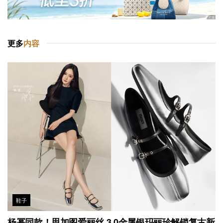
更多
内容
鞋子
杨幂同款！思加图爱丽丝 3.0金属银玛丽珍解锁复古新