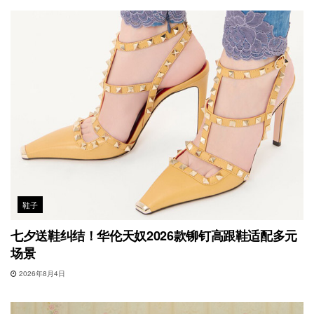
鞋子
七夕送鞋纠结！华伦天奴2026款铆钉高跟鞋适配多元
场景
2026年8月4日