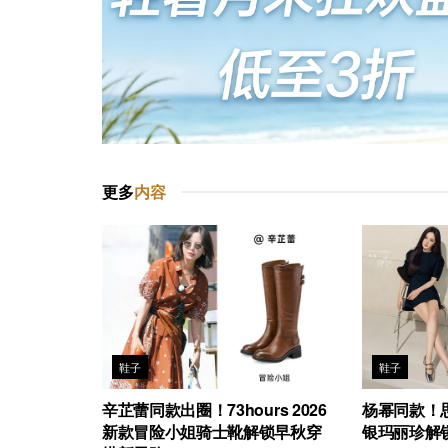
更多
内容
鞋子
鞋子
辛芷蕾同款出圈！73hours 2026
杨幂同款！思
新款冒险小姐骑士靴解锁早秋穿
银玛丽珍解