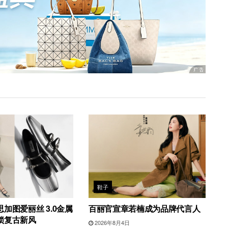
鞋子
加图爱丽丝 3.0金属
百丽官宣章若楠成为品牌代言人
锁复古新风
2026年8月4日