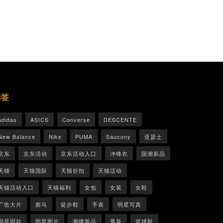
标签
adidas
ASICS
Converse
DESCENTE
New Balance
Nike
PUMA
Saucony
亚瑟士
京东
京东活动
京东活动入口
冲锋衣
国潮新品
天猫
天猫国际
天猫折扣
天猫活动
天猫活动入口
天猫福利
女包
女装
女鞋
广告大片
彪马
徒步鞋
手表
明星写真
明星同款
明星图片
潮牌新品
男装
篮球鞋