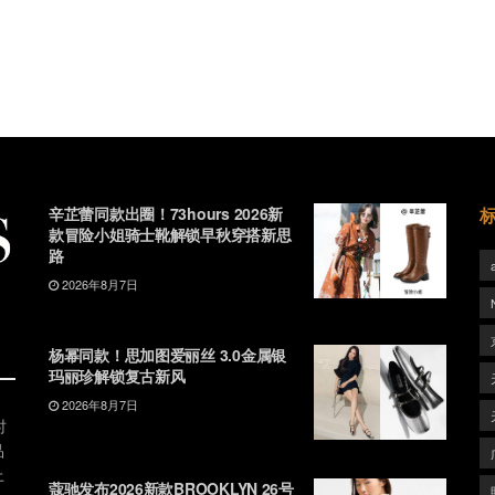
辛芷蕾同款出圈！73hours 2026新
款冒险小姐骑士靴解锁早秋穿搭新思
路
2026年8月7日
杨幂同款！思加图爱丽丝 3.0金属银
玛丽珍解锁复古新风
2026年8月7日
时
品
上
蔻驰发布2026新款BROOKLYN 26号