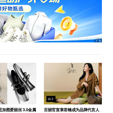
鞋子
加图爱丽丝 3.0金属
百丽官宣章若楠成为品牌代言人