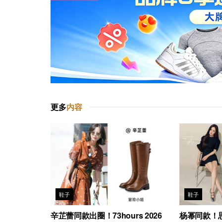
更多
内容
鞋子
鞋子
辛芷蕾同款出圈！73hours 2026
杨幂同款！思