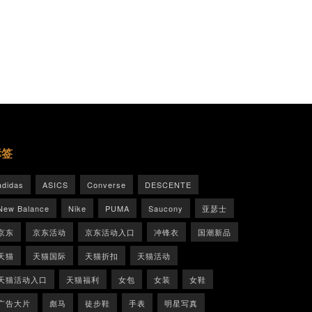
标签
adidas
ASICS
Converse
DESCENTE
New Balance
Nike
PUMA
Saucony
亚瑟士
京东
京东活动
京东活动入口
冲锋衣
国潮新品
天猫
天猫国际
天猫折扣
天猫活动
天猫活动入口
天猫福利
女包
女装
女鞋
广告大片
彪马
徒步鞋
手表
明星写真