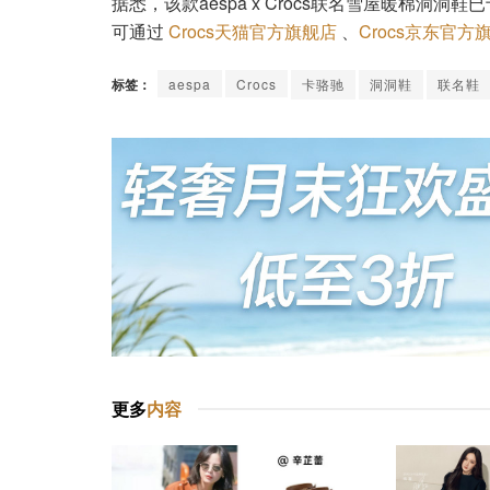
据悉，该款aespa x Crocs联名雪屋暖棉洞
可通过
Crocs天猫官方旗舰店
、
Crocs京东官方
标签：
aespa
Crocs
卡骆驰
洞洞鞋
联名鞋
更多
内容