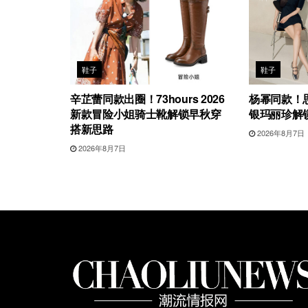
鞋子
鞋子
辛芷蕾同款出圈！73hours 2026
杨幂同款！思
新款冒险小姐骑士靴解锁早秋穿
银玛丽珍解
搭新思路
2026年8月7日
2026年8月7日