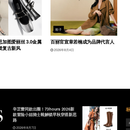
鞋子
加图爱丽丝 3.0金属
百丽官宣章若楠成为品牌代言人
锁复古新风
2026年8月4日
辛芷蕾同款出圈！73hours 2026新
款冒险小姐骑士靴解锁早秋穿搭新思
路
2026年8月7日