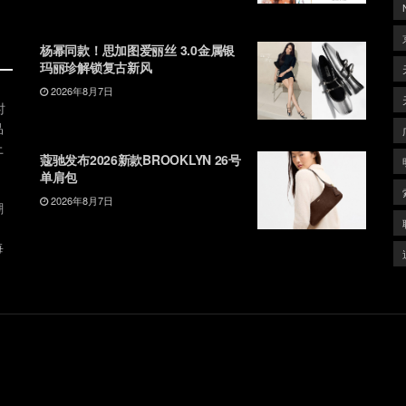
杨幂同款！思加图爱丽丝 3.0金属银
玛丽珍解锁复古新风
2026年8月7日
时
品
上
蔻驰发布2026新款BROOKLYN 26号
单肩包
2026年8月7日
潮
、
每