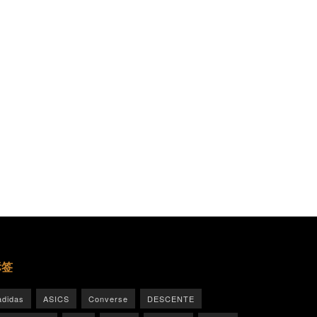
标签
adidas
ASICS
Converse
DESCENTE