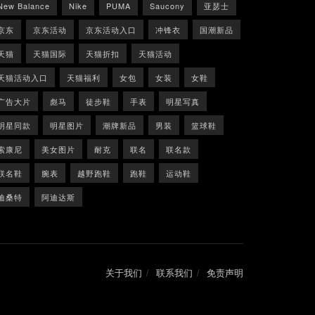
New Balance
Nike
PUMA
Saucony
亚瑟士
京东
京东活动
京东活动入口
冲锋衣
国潮新品
天猫
天猫国际
天猫折扣
天猫活动
天猫活动入口
天猫福利
女包
女装
女鞋
广告大片
彪马
徒步鞋
手表
明星写真
明星同款
明星图片
潮牌新品
男装
篮球鞋
索康尼
美女图片
耐克
联名
联名款
联名鞋
腕表
越野跑鞋
跑鞋
运动鞋
迪桑特
阿迪达斯
关于我们
联系我们
免责声明