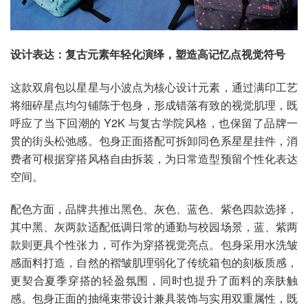
设计表达：复古元素年轻化演绎，塑造高记忆点视觉符号
这款双肩包以星星与小波点为核心设计元素，通过满印工艺
将细碎星点均匀铺陈于包身，形成错落有致的视觉肌理，既
呼应了当下回潮的 Y2K 与复古学院风格，也保留了品牌一
贯的街头松弛感。包身正面搭配可拆卸同色系星星挂件，消
费者可根据穿搭风格自由拆装，为日常造型预留个性化表达
空间。
配色方面，品牌共推出黑色、灰色、蓝色、紫色四款选择，
其中黑、灰两款适配低调日常的通勤与校园场景，蓝、紫两
款则更具个性张力，可作为穿搭视觉亮点。包身采用水洗皱
感面料打造，自然的褶皱肌理弱化了传统箱包的刻板质感，
更契合夏季穿搭的轻盈氛围，同时也提升了面料的亲肤触
感。包身正面的抽绳束带设计兼具装饰与实用双重属性，既