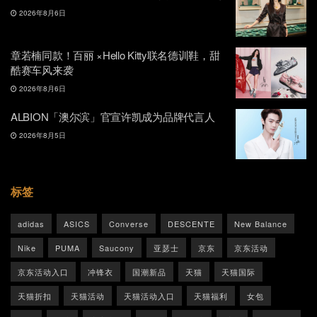
2026年8月6日
章若楠同款！百丽 ×Hello Kitty联名德训鞋，甜
酷赛车风来袭
2026年8月6日
ALBION「澳尔滨」官宣许凯成为品牌代言人
2026年8月5日
标签
adidas
ASICS
Converse
DESCENTE
New Balance
Nike
PUMA
Saucony
亚瑟士
京东
京东活动
京东活动入口
冲锋衣
国潮新品
天猫
天猫国际
天猫折扣
天猫活动
天猫活动入口
天猫福利
女包