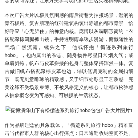
念的双向奔赴，让东方美学与现代都市生活实现精神同频。
本次广告大片以极具氛围感的雨后街巷为拍摄场景，湿润的
青石板路、复古肌理的红砖建筑构筑出静谧的都市背景，恰
好呼应「心无所住」的禅意内核。庞博以灰调廓形简约上衣
搭配深棕阔腿裤出镜，手持透明雨伞缓步漫游，慵懒随性的
气场自然流露。镜头之下，他或怀抱「循迹系列旅行
hobo」，包内露出的杂志、随身物件尽显日常烟火气；或
单肩斜挎，帆布与皮革拼接的包身与整体穿搭浑然一体。复
古做旧帆布搭配深棕皮革包边，辅以低调克制的金属扣细
节，既无刻意雕琢的精致感，又于细节处彰显工艺质感，完
美诠释不受场景束缚、不被风格定义的核心，让都市松弛感
从抽象概念变为可感知、可触摸的生活状态。
作为品牌理念的具象载体，「循迹系列旅行 hobo」精准直
击当代都市人群的核心出行痛点：日常通勤收纳空间不足、