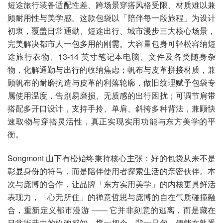
短途旅行装备适配性差、跨场景穿搭风格受限、材质难以兼
顾耐用性与美学感。这款包袋以「陪伴每一段旅程」为设计
初衷，覆盖日常通勤、短途出行、城市漫步三大核心场景，
完美解决都市人一包多用的刚需。大容量包身可轻松容纳短
途旅行衣物、13-14 英寸笔记本电脑、文件及各类随身杂
物，化解通勤与出行的收纳焦虑；帆布与皮革拼接材质，兼
顾帆布的耐磨抗造与皮革的利落轮廓，做旧纹理赋予包袋专
属使用温度，告别易磨损、无质感的出行困扰；可调节肩带
搭配多开口设计，支持手拎、单肩、斜挎多种背法，兼顾快
速取物与穿搭灵活性，真正实现实用功能与东方美学的平
衡。
Songmont 山下有松始终秉持核心主张：好的包袋从来不是
彰显身份的符号，而是陪伴使用者探索生活的亲密伙伴。本
次与庞博的合作，让品牌「东方实用美学」的内核更具鲜活
表现力，「心无所住」的禅意哲思与庞博的自在气质碰撞融
合，重新定义都市漫游 —— 它并非刻意的逃离，而是藏在
日常街巷中的松弛感知。撑一把伞、背一只包，便能在熟悉