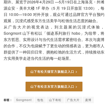
期许。展览于2026年4月29日 —5月19日在上海洛克・外滩
源众安・美丰大楼 1F 举办（5 月 19 日开放至 13:00），每
日 10:00—19:00 对外开放，观众可通过品牌官方平台预约
观展，沉浸式感受东方生活美学与松弛生活态度的融合。
从广告大片的视觉表达，到主题展的沉浸式体验，
Songmont 山下有松以「循迹系列旅行 hobo」为纽带，将
东方哲思、实用设计与当代生活需求紧密结合。本次与庞博
的合作，不仅为包袋赋予了更生动的情感表达，更为都市人
群提供了一种回归日常、拥抱松弛的生活方式，持续推动东
方实用美学走进当代生活的每一处场景。
山下有松天猫官方旗舰店入口 >
山下有松京东官方旗舰店入口 >
标签：
Songmont
包包
山下有松
广告大片
庞博