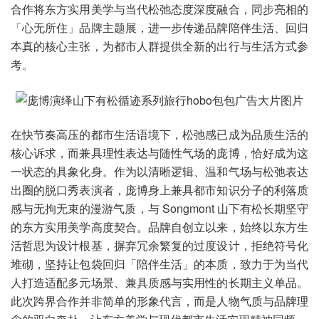
合作将东方实用美学与当代松弛态度深度融合，同步亮相的
「心无所住」品牌主题展，进一步传递品牌陪伴生活、回归
本真的核心主张，为都市人群提供全新的出行与生活方式参
考。
在快节奏高压的都市生活语境下，松弛感已成为品质生活的
核心诉求，而兼具理性表达与随性气场的庞博，恰好成为这
一状态的具象化身。作为以清晰逻辑、温和气场与松弛表达
出圈的脱口秀表演者，庞博身上兼具都市知识分子的利落质
感与无拘无束的漫游气质，与 Songmont 山下有松长期坚守
的东方实用美学高度契合。品牌自创立以来，始终以东方生
活哲思为设计根基，摒弃冗余繁复的过度设计，拒绝符号化
堆砌，坚持让包袋回归「陪伴生活」的本质，致力于为当代
人打造适配多元场景、兼具质感与实用性的长期主义单品。
此次跨界合作并非简单的形象代言，而是人物气质与品牌理