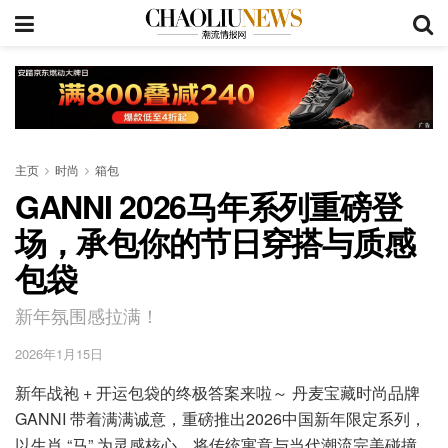
主页
时尚
箱包
GANNI 2026马年系列重磅登
场，承包你的节日穿搭与质感
包袋
新年氛围感拉满！
2026年1月15日
新年战袍 + 开运包袋的终极答案来啦～ 丹麦宝藏时尚品牌
GANNI 带着满满诚意，重磅推出2026中国新年限定系列，
以生肖 “马” 为灵感核心，将传统寓意与当代潮流完美碰撞，