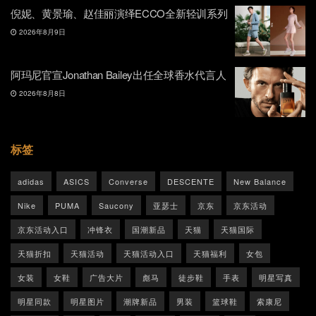
倪妮、黄景瑜、赵佳丽演绎ECCO全新轻训系列
2026年8月9日
阿玛尼官宣Jonathan Bailey出任全球香水代言人
2026年8月8日
标签
adidas
ASICS
Converse
DESCENTE
New Balance
Nike
PUMA
Saucony
亚瑟士
京东
京东活动
京东活动入口
冲锋衣
国潮新品
天猫
天猫国际
天猫折扣
天猫活动
天猫活动入口
天猫福利
女包
女装
女鞋
广告大片
彪马
徒步鞋
手表
明星写真
明星同款
明星图片
潮牌新品
男装
篮球鞋
索康尼