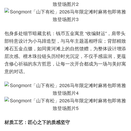
包身多处细节暗藏玄机：钱币五金寓意 “收编财运”，肩带头
部特意设计为小马蹄造型，与马年主题遥相呼应；背部精致
滩石五金点缀，如同黄河滩上的自然馈赠，为整体设计增添
层次感。檀木珠拉链头历经时光沉淀，不仅手感温润，更蕴
含修心祈福的东方哲思，让每一次开合都成为一场与美好寓
意的对话。
材质工艺：匠心之下的质感坚守