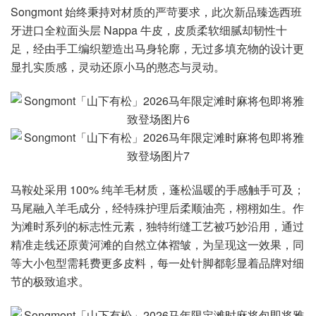
Songmont 始终秉持对材质的严苛要求，此次新品臻选西班
牙进口全粒面头层 Nappa 牛皮，皮质柔软细腻却韧性十
足，经由手工编织塑造出马身轮廓，无过多填充物的设计更
显扎实质感，灵动还原小马的憨态与灵动。
马鞍处采用 100% 纯羊毛材质，蓬松温暖的手感触手可及；
马尾融入羊毛成分，经特殊护理后柔顺油亮，栩栩如生。作
为滩时系列的标志性元素，独特绗缝工艺被巧妙沿用，通过
精准走线还原黄河滩的自然立体褶皱，为呈现这一效果，同
等大小包型需耗费更多皮料，每一处针脚都彰显着品牌对细
节的极致追求。