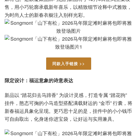
售，用小巧轮廓承载新年喜乐，以精致细节诠释中式雅致，
为时尚人士的新春衣橱注入别样光彩。
同款入手链接 >>
限定设计：福运意象的诗意表达
新品以 “踏花归去马蹄香” 为设计灵感，打造专属 “踏花驹”
挂件，憨态可掬的小马造型搭配满载财运的 “金币” 行囊，将
新春福运具象化呈现。更巧思十足的是，挂件中的小小钱币
可自由取出，化身迷你进宝袋，让好运与实用兼具。