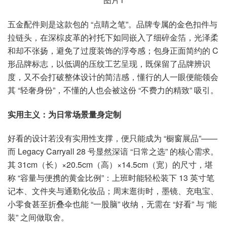
五金配件则是这款包的 “点睛之笔”。品牌专属的金色扣件与
拉链头，在深棕皮革的衬托下如同嵌入了细碎金箔，光泽柔
和却不张扬，避免了过度装饰的浮夸感；包身正面简约的 C
形品牌标志，以低调的压纹工艺呈现，既保留了品牌辨识
度，又不会打破整体设计的简洁感，懂行的人一眼便能领会
其 “轻奢身份”，不懂的人也会被这份 “不费力的精致” 吸引。
实用主义：为日常场景量身定制
好看的设计若没有实用性支撑，便只能成为 “橱窗展品”——
而 Legacy Carryall 28 号显然深谙 “日常之选” 的核心需求。
其 31cm（长）×20.5cm（高）×14.5cm（宽）的尺寸，堪
称 “容量与便携的黄金比例”：上班时能轻松装下 13 英寸笔
记本、文件夹与通勤化妆品；周末逛街时，墨镜、充电宝、
小零食甚至折叠伞也能 “一股脑” 收纳，无需在 “好看” 与 “能
装” 之间做取舍。