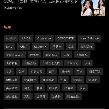
COACH「蔻驰」官宣孔雪儿出任腕表品牌大使
2026年8月8日
标签
adidas
ASICS
Converse
DESCENTE
New Balance
Nike
PUMA
Saucony
亚瑟士
京东
京东活动
京东活动入口
冲锋衣
国潮新品
天猫
天猫国际
天猫折扣
天猫活动
天猫活动入口
天猫福利
女包
女装
女鞋
广告大片
彪马
徒步鞋
手表
明星写真
明星同款
明星图片
潮牌新品
男装
篮球鞋
索康尼
美女图片
耐克
联名
联名款
联名鞋
腕表
越野跑鞋
跑鞋
运动鞋
迪桑特
阿迪达斯