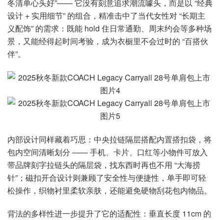
冬清单心头好”—— 它没有刻意追求潮流噱头，而是以 “经典
设计 + 实用细节” 的组合，精准击中了当代女性对 “长期主
义配饰” 的需求：既能 hold 住日常通勤、周末约会等多种场
景，又能经得起时间考验，成为衣橱里不会过时的 “百搭伙
伴”。
内部设计同样藏着巧思：中央拉链隔层搭配内置搭扣袋，将
包内空间清晰划分 —— 手机、卡片、口红等小物件可放入
带品牌刻字拉链头的隔层袋，找东西时再也不用 “大海捞
针”；磁扣开合设计则兼顾了安全性与便捷性，单手即可轻
松操作，织物衬里柔软亲肤，还能避免硬物刮花包内物品。
背法的多样性进一步提升了它的适配性：垂直长度 11cm 的