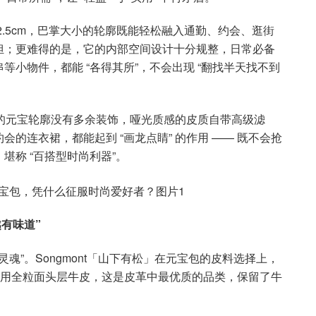
高 12.5cm，巴掌大小的轮廓既能轻松融入通勤、约会、逛街
担；更难得的是，它的内部空间设计十分规整，日常必备
小物件，都能 “各得其所”，不会出现 “翻找半天找不到
落的元宝轮廓没有多余装饰，哑光质感的皮质自带高级滤
的连衣裙，都能起到 “画龙点睛” 的作用 —— 既不会抢
称 “百搭型时尚利器”。
有味道”
灵魂”。Songmont「山下有松」在元宝包的皮料选择上，
全线采用全粒面头层牛皮，这是皮革中最优质的品类，保留了牛