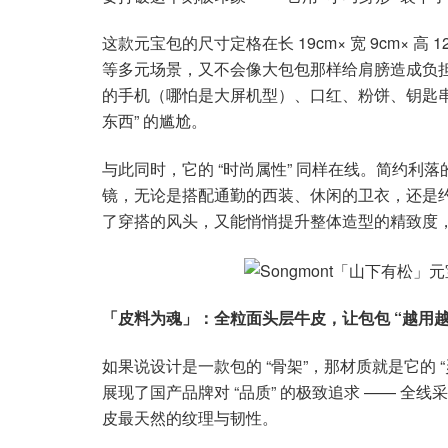
这款元宝包的尺寸定格在长 19cm× 宽 9cm× 
等多元场景，又不会像大包包那样给肩膀造成负
的手机（哪怕是大屏机型）、口红、粉饼、钥匙串等
东西” 的尴尬。
与此同时，它的 “时尚属性” 同样在线。简约利
镜，无论是搭配通勤的西装、休闲的卫衣，还是约会
了穿搭的风头，又能悄悄提升整体造型的精致度，堪
「皮料为魂」：全粒面头层牛皮，让包包 “越用越
如果说设计是一款包的 “骨架”，那材质就是它的 “
展现了国产品牌对 “品质” 的极致追求 —— 
皮最天然的纹理与韧性。