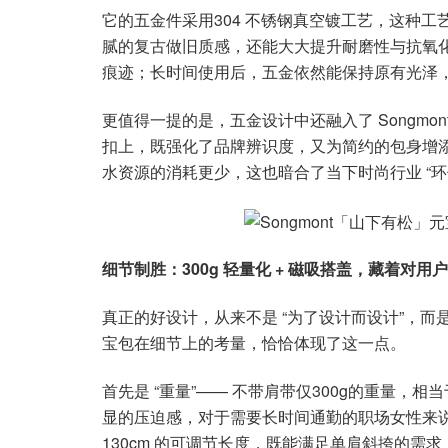
它的五金件采用304 不锈钢真空镀工艺，这种
腻的复古做旧质感，还能大大提升耐磨性与抗氧化
痕迹；长时间使用后，五金依然能保持原有光泽
更值得一提的是，五金设计中还融入了 Songmont
扣上，既强化了品牌辨识度，又为简约的包身增
水资源的消耗更少，这也暗合了当下时尚行业 “环保可持
细节制胜：300g 轻量化 + 磁吸搭盖，藏着对用
真正的好设计，从来不是 “为了设计而设计”，而是
宝包在细节上的考量，恰恰体现了这一点。
首先是 “重量”—— 不带肩带仅300g的重量
显的压迫感，对于需要长时间通勤的职场女性来说，这
130cm 的可调节长度，既能满足单肩斜挎的