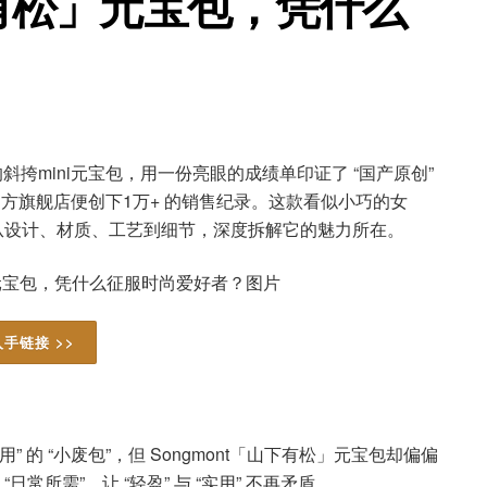
下有松」元宝包，凭什么
的斜挎mini元宝包，用一份亮眼的成绩单印证了 “国产原创”
天猫官方旗舰店便创下1万+ 的销售纪录。这款看似小巧的女
就从设计、材质、工艺到细节，深度拆解它的魅力所在。
入手链接 >>
用” 的 “小废包”，但 Songmont「山下有松」元宝包却偏偏
日常所需”，让 “轻盈” 与 “实用” 不再矛盾。