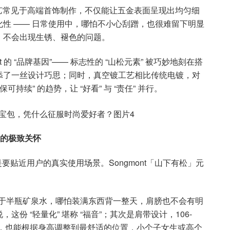
工艺常见于高端首饰制作，不仅能让五金表面呈现出均匀细
性 —— 日常使用中，哪怕不小心刮蹭，也很难留下明显
，不会出现生锈、褪色的问题。
 的 “品牌基因”—— 标志性的 “山松元素” 被巧妙地刻在搭
添了一丝设计巧思；同时，真空镀工艺相比传统电镀，对
续” 的趋势，让 “好看” 与 “责任” 并行。
户的极致关怀
要贴近用户的真实使用场景。Songmont「山下有松」元
，相当于半瓶矿泉水，哪怕装满东西背一整天，肩膀也不会有明
份 “轻量化” 堪称 “福音”；其次是肩带设计，106-
需求，也能根据身高调整到最舒适的位置，小个子女生或高个