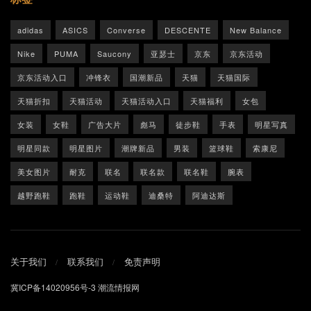
adidas
ASICS
Converse
DESCENTE
New Balance
Nike
PUMA
Saucony
亚瑟士
京东
京东活动
京东活动入口
冲锋衣
国潮新品
天猫
天猫国际
天猫折扣
天猫活动
天猫活动入口
天猫福利
女包
女装
女鞋
广告大片
彪马
徒步鞋
手表
明星写真
明星同款
明星图片
潮牌新品
男装
篮球鞋
索康尼
美女图片
耐克
联名
联名款
联名鞋
腕表
越野跑鞋
跑鞋
运动鞋
迪桑特
阿迪达斯
关于我们
联系我们
免责声明
冀ICP备14020956号-3
潮流情报网