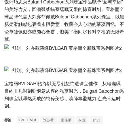
设计巧思为Bulgari Cabochon系列珠宝作品赋予“爱与幸运”
的美好含义，圆满弧线描摹蕴藏无限的惊喜时刻。宝格丽全
球品牌代言人刘亦菲佩戴Bulgari Cabochon系列珠宝，以细
腻柔滑触感包裹着永恒爱意，收藏令人心动的璀璨回忆。不
论单独佩戴亦或随心叠搭，谐美平衡间尽释对幸福的无限希
冀。
宝格丽BVLGARI始终以无尽创想缔造珠宝佳作，从璀璨瞩
目的非凡时刻到惬意从容的私享时光，Bulgari Cabochon系
列珠宝以浑然天成的纯粹美感，演绎丰盈魅力,点亮幸运时
刻。
标签：
BVLGARI
刘亦菲
宝格丽
珠宝
舒淇