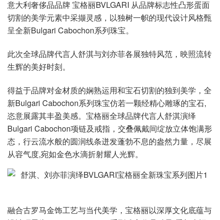
意大利奢侈品品牌 宝格丽BVLGARI 从品牌标志性凸形蛋面
切割的美学元素中采撷灵感，以独树一帜的现代设计风格甄
呈全新Bulgari Cabochon系列珠宝。
此次全球品牌代言人舒淇与刘亦菲各展独特风范，映照流转
生辉的美好时刻。
得益于品牌对金材质的娴熟运用和宝石切割的独到美学，全
新Bulgari Cabochon系列珠宝仿若一颗经精心雕琢的宝石,
恣意展露其丰盈美感。宝格丽全球品牌代言人舒淇演绎
Bulgari Cabochon项链及戒指，交叠佩戴间绽放立体饱满形
态，行云流水般的圆润线条迸发蓬勃不息的盎然力量，尽展
从容气度,宛如金色水滴折射耀人光辉。
融合古罗马金饰工艺与当代美学，宝格丽以深厚文化底蕴与