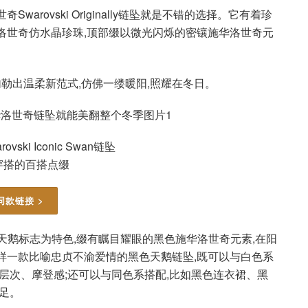
rovski Originally链坠就是不错的选择。它有着珍
洛世奇仿水晶珍珠,顶部缀以微光闪烁的密镶施华洛世奇元
勾勒出温柔新范式,仿佛一缕暖阳,照耀在冬日。
ski Iconic Swan链坠
穿搭的百搭点缀
同款链接 >
坠以经典的天鹅标志为特色,缀有瞩目耀眼的黑色施华洛世奇元素,在阳
样一款比喻忠贞不渝爱情的黑色天鹅链坠,既可以与白色系
层次、摩登感;还可以与同色系搭配,比如黑色连衣裙、黑
足。