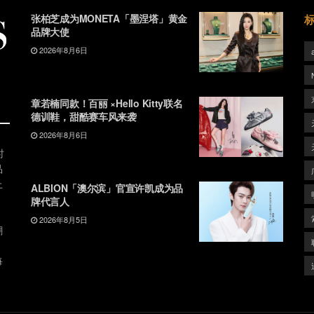
张柏芝成为MONETA「墨涅塔」黄金
品牌大使
2026年8月6日
章若楠同款！百丽 ×Hello Kitty联名
德训鞋，甜酷赛车风来袭
2026年8月6日
时
品
上
ALBION「澳尔滨」官宣许凯成为品
牌代言人
2026年8月5日
潮
、
每