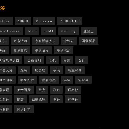
标签
adidas
ASICS
Converse
DESCENTE
New Balance
Nike
PUMA
Saucony
亚瑟士
京东
京东活动
京东活动入口
冲锋衣
国潮新品
天猫
天猫国际
天猫折扣
天猫活动
天猫活动入口
天猫福利
女包
女装
女鞋
广告大片
彪马
徒步鞋
手表
明星写真
明星同款
明星图片
潮牌新品
男装
篮球鞋
索康尼
美女图片
耐克
联名
联名款
联名鞋
腕表
越野跑鞋
跑鞋
运动鞋
迪桑特
阿迪达斯