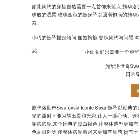
如此简约的穿搭自然需要一点首饰来装点,施华洛世奇Swa
珠般的温柔,玫瑰金色的链身坠以圆润饱满的施华
素。
小巧的链坠摇曳颈间,氤氲旖旎,交织简约与闪耀,
施华洛世奇Swarov
日常
施华洛世奇Swarovski Iconic Swan链
光的照射下能闪耀出柔和光彩,让人一眼心动。这
穿搭搭配,来个经典的黑白撞色,让整体造型更加有
色高跟鞋等,使整体搭配看起来更加有质感,贵气十