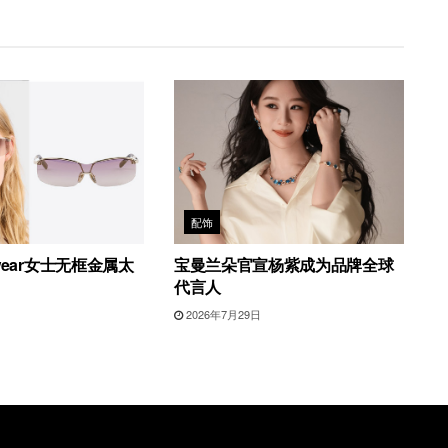
配饰
yewear女士无框金属太
宝曼兰朵官宣杨紫成为品牌全球
代言人
2026年7月29日