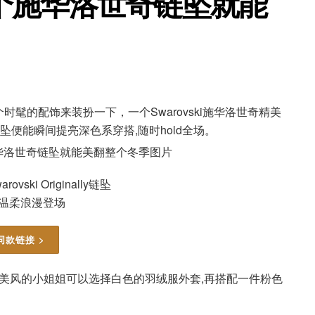
个施华洛世奇链坠就能
髦的配饰来装扮一下，一个Swarovski施华洛世奇精美
链坠便能瞬间提亮深色系穿搭,随时hold全场。
vski Originally链坠
温柔浪漫登场
同款链接 >
甜美风的小姐姐可以选择白色的羽绒服外套,再搭配一件粉色