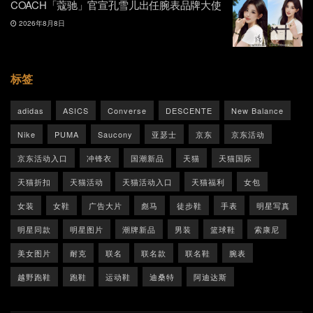
COACH「蔻驰」官宣孔雪儿出任腕表品牌大使
2026年8月8日
标签
adidas
ASICS
Converse
DESCENTE
New Balance
Nike
PUMA
Saucony
亚瑟士
京东
京东活动
京东活动入口
冲锋衣
国潮新品
天猫
天猫国际
天猫折扣
天猫活动
天猫活动入口
天猫福利
女包
女装
女鞋
广告大片
彪马
徒步鞋
手表
明星写真
明星同款
明星图片
潮牌新品
男装
篮球鞋
索康尼
美女图片
耐克
联名
联名款
联名鞋
腕表
越野跑鞋
跑鞋
运动鞋
迪桑特
阿迪达斯