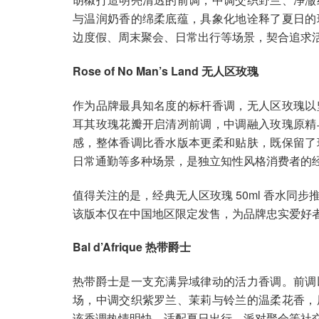
与温润奶香的绵柔底蕴，具象化地诠释了夏日的
边度假、周末聚会、日常出行等场景，契合追求
Rose of No Man’s Land 无人区玫瑰
作为品牌最具知名度的标杆香调，无人区玫瑰以
耳其玫瑰花瓣开启清冽前调，中调融入玫瑰原精
感，整体香调比香水版本更柔和贴肤，既保留了
日常通勤等多种场景，是独立知性风格消费者的
值得关注的是，经典无人区玫瑰 50ml 香水同
该版本仅在中国地区限定发售，为品牌忠实爱好
Bal d’Afrique 热带爵士
热带爵士是一支充满异域律动的活力香调。前调
场，中调交织紫罗兰、茉莉与铃兰的温柔花香，
该香调热情明快，适配夏日出行、派对聚会等社