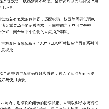
显水珠残留，肤感清爽不黏腻。全新简约超大瓶身设计兼
使用场景。
可营造若有似无的伪体香，适配职场、校园等需要低调氛
，满足重要场合的留香需求；不同香调之间亦可层叠交
香仪式，契合当下个性化的香氛消费潮流。
BYREDO可替换装润唇膏系列创
意视觉
款全新香调与五款品牌经典香调，覆盖了从清新到沉稳、
偏好与使用场景。
名称源自巴西葡语，喻指欢欣酣畅的情绪状态。香调以椰子水与粉红
织物香与藏红花的鲜活质感，尾调则沉入檀香、海盐琥珀