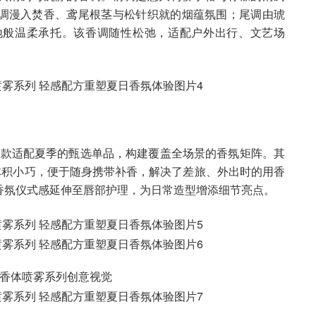
调漫入焚香、鸢尾根茎与松针织就的烟蕴氛围；尾调由琥
地般温柔承托。该香调随性松弛，适配户外出行、文艺场
出多款适配夏季的甄选单品，构建覆盖全场景的香氛矩阵。其
氛体积小巧，便于随身携带补香，解决了差旅、外出时的用香
香氛仪式感延伸至唇部护理，为日常造型增添细节亮点。
全新香体喷雾系列创意视觉