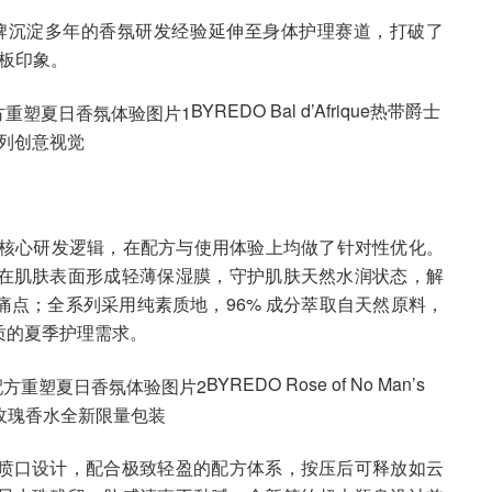
品牌沉淀多年的香氛研发经验延伸至身体护理赛道，打破了
刻板印象。
BYREDO Bal d’Afrique热带爵士
列创意视觉
 为核心研发逻辑，在配方与使用体验上均做了针对性优化。
在肌肤表面形成轻薄保湿膜，守护肌肤天然水润状态，解
点；全系列采用纯素质地，96% 成分萃取自天然原料，
质的夏季护理需求。
BYREDO Rose of No Man’s
区玫瑰香水全新限量包装
喷口设计，配合极致轻盈的配方体系，按压后可释放如云