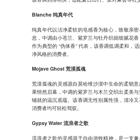
Blanche 纯真年代
纯真年代以洁净柔软的皂感香为核心，致敬亲密
息，中调由小苍兰、紫罗兰与牡丹织就细腻花香
作为典型的 “伪体香” 代表，该香调低调柔和
净风格的消费者。
Mojave Ghost 荒漠孤魂
荒漠孤魂的灵感源自莫哈维沙漠中生命的柔韧意
果悄然启幕，中调的紫罗兰与木兰交织出柔美与
铺就的温沉底蕴。该香调无性别属性强，清冷又
消费者均可轻松驾驭。
Gypsy Water 流浪者之歌
流浪者之歌的灵感源于自由游牧精神，是一支兼