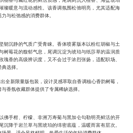
璀璨暖意与流动感性。该香调氛围松弛明亮，尤其适配海
活力与松弛感的消费群体。
坚韧沉静的气质广受青睐。香体喷雾版本以粉红胡椒与土
与树莓花的馥郁气息，尾调沉淀为琥珀与纸莎草的温润质
玫瑰香的高级辨识度，又不会过于浓烈张扬，适配职场、
经典选择。
步推出全新限量版包装，设计灵感萃取自香调核心香韵树莓，
者与香氛收藏群体提供了专属稀缺选择。
以佛手柑、柠檬、非洲万寿菊与黑加仑勾勒明亮鲜活的开
尾沉降于岩兰草与黑琥珀的绵密底蕴，温暖而富有层次。
交场景，适合风格鲜明、热爱生活的年轻消费群体。