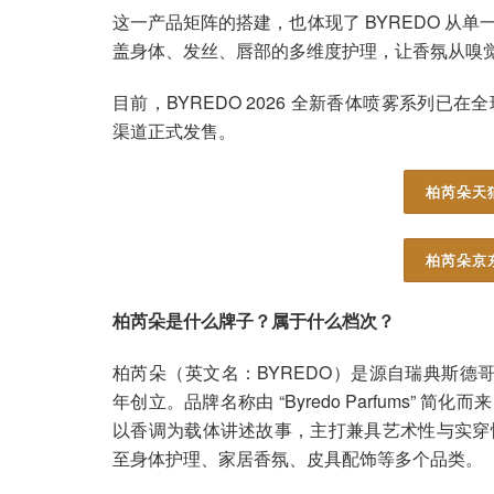
这一产品矩阵的搭建，也体现了 BYREDO 从
盖身体、发丝、唇部的多维度护理，让香氛从嗅
目前，BYREDO 2026 全新香体喷雾系列
渠道正式发售。
柏芮朵天
柏芮朵京
柏芮朵是什么牌子？属于什么档次？
柏芮朵（英文名：BYREDO）是源自瑞典斯德哥尔摩
年创立。品牌名称由 “Byredo Parfums
以香调为载体讲述故事，主打兼具艺术性与实穿
至身体护理、家居香氛、皮具配饰等多个品类。