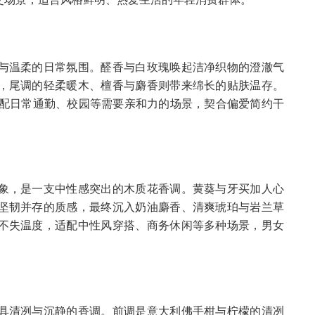
与温柔的日常氛围。醛香与白玫瑰唤起洁净织物的澄澈气
，尾调的轻柔暖木、檀香与麝香则带来绵长的贴肤温存。
，适配日常通勤、校园等需要亲和力的场景，契合偏爱简约干
象，是一支中性感突出的木质花香调。黄葵与牙买加人心
坚韧并存的质感，最终沉入奶油麝香、清爽琥珀与岩兰草
不失温度，适配中性风穿搭、商务休闲等多种场景，男女
具清冽与沉静的香调。前调是意大利佛手柑与柠檬的清冽