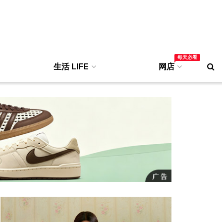
每天必看
生活 LIFE
网店