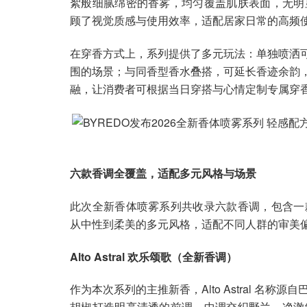
絮般细腻绵密的香雾，均匀覆盖肌肤表面，无明
顾了视觉质感与使用效率，适配居家日常的高频
在穿香方式上，系列提供了多元玩法：单独喷洒
围的场景；与同香型香水叠搭，可延长香迹余韵
融，让消费者可根据当日穿搭与心情定制专属穿
六款香调全覆盖，适配多元风格与场景
此次全新香体喷雾系列共收录六款香调，包含一
从中性到柔美的多元风格，适配不同人群的审美
Alto Astral 欢乐颂歌（全新香调）
作为本次系列的主推新香，Alto Astral 
胡椒打造明亮清透的前调，中调交织野兰、净澈