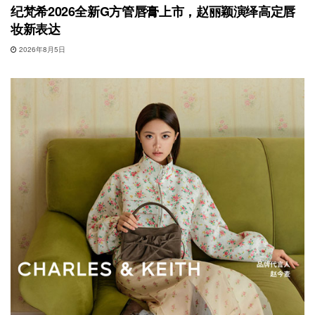
纪梵希2026全新G方管唇膏上市，赵丽颖演绎高定唇
妆新表达
2026年8月5日