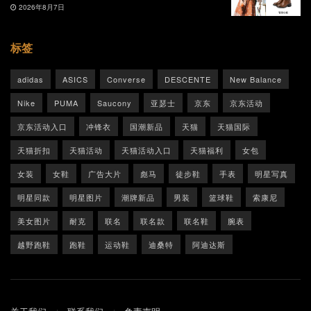
2026年8月7日
标签
adidas
ASICS
Converse
DESCENTE
New Balance
Nike
PUMA
Saucony
亚瑟士
京东
京东活动
京东活动入口
冲锋衣
国潮新品
天猫
天猫国际
天猫折扣
天猫活动
天猫活动入口
天猫福利
女包
女装
女鞋
广告大片
彪马
徒步鞋
手表
明星写真
明星同款
明星图片
潮牌新品
男装
篮球鞋
索康尼
美女图片
耐克
联名
联名款
联名鞋
腕表
越野跑鞋
跑鞋
运动鞋
迪桑特
阿迪达斯