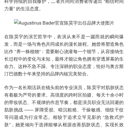
科学持续的自我修护，二者共同向消费者传递出 “相信时间
力量” 的生活态度。
在陈昊宇的演艺哲学中，表演从来不是一蹴而就的瞬间爆
发，而是一场与角色共同成长的漫长旅程。她曾将塑造角色
比作 “养一株植物”：需要耐心浇灌每一个细节，从容接纳生
长过程中的变化与未知，最终才能让角色拥有穿透屏幕的生
命力。这种不急不躁、专注深耕的职业态度，恰好与奥古斯
汀巴德数十年来坚持的品牌内核完美契合。
作为一名长期活跃在镜头前的专业演员，陈昊宇对肌肤状态
有着极为严苛的要求。高强度的跨时区拍摄、每天十余小时
的带妆状态、不规律的作息节奏，都是演员职业无法回避的
肌肤挑战 —— 屏障受损、暗沉粗糙、干燥敏感、细纹干纹
等问题成为行业常态。相较于追求立竿见影的 “急救式护
肤”，她更倾向于选择能够从根源改善肌肤状态、实现长效