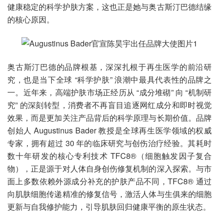
健康稳定的科学护肤方案，这也正是她与奥古斯汀巴德结缘
的核心原因。
奥古斯汀巴德的品牌根基，深深扎根于再生医学的前沿研
究，也是当下全球 “科学护肤” 浪潮中最具代表性的品牌之
一。近年来，高端护肤市场正经历从 “成分堆砌” 向 “机制研
究” 的深刻转型，消费者不再盲目追逐网红成分和即时视觉
效果，而是更加关注产品背后的科学原理与长期价值。品牌
创始人 Augustinus Bader 教授是全球再生医学领域的权威
专家，拥有超过 30 年的临床研究与创伤治疗经验。其耗时
数十年研发的核心专利技术 TFC8®（细胞触发因子复合
物），正是源于对人体自身创伤修复机制的深入探索。与市
面上多数依赖外源成分补充的护肤产品不同，TFC8® 通过
向肌肤细胞传递精准的修复信号，激活人体与生俱来的细胞
更新与自我修护能力，引导肌肤回归健康平衡的原生状态。