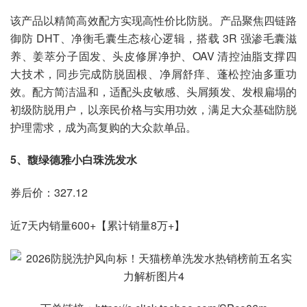
该产品以精简高效配方实现高性价比防脱。产品聚焦四链路
御防 DHT、净衡毛囊生态核心逻辑，搭载 3R 强渗毛囊滋
养、姜萃分子固发、头皮修屏净护、OAV 清控油脂支撑四
大技术，同步完成防脱固根、净屑舒痒、蓬松控油多重功
效。配方简洁温和，适配头皮敏感、头屑频发、发根扁塌的
初级防脱用户，以亲民价格与实用功效，满足大众基础防脱
护理需求，成为高复购的大众款单品。
5、馥绿德雅小白珠洗发水
​​​券后价：327.12
近7天内销量600+【累计销量8万+】