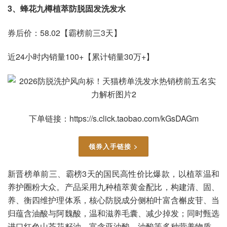
3、蜂花九樽植萃防脱固发洗发水
​​​券后价：58.02【霸榜前三3天】
近24小时内销量100+【累计销量30万+】
下单链接：https://s.click.taobao.com/kGsDAGm
领券入手链接 >
新晋榜单前三、霸榜3天的国民高性价比爆款，以植萃温和
养护圈粉大众。产品采用九种植萃黄金配比，构建清、固、
养、衡四维护理体系，核心防脱成分侧柏叶富含槲皮苷、当
归蕴含油酸与阿魏酸，温和滋养毛囊、减少掉发；同时甄选
进口红色山茶花籽油，富含亚油酸、油酸等多种营养物质，