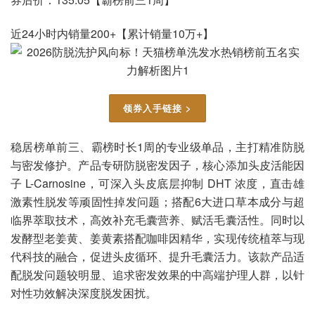
近24小时内销量200+【累计销量10万+】
领券入手链接 >
稳居榜单前三、霸榜时长1周的专业级单品，主打精准防脱
与密发修护。产品专研防脱密发因子，核心添加头皮活能因
子 L-Carnosine，可深入头皮底层抑制 DHT 浓度，直击雄
激素性脱发等顽固性掉发问题；搭配6大进口草本成分与超
临界萃取技术，高效补充毛囊营养、赋活毛囊活性。同时以
发酵型老姜黄、姜黄素搭配咖啡因精华，实现传统植萃与现
代科技的融合，促进头皮循环、提升毛囊活力。该款产品适
配脱发问题较明显、追求密发效果的中高端护理人群，以针
对性功效解决深度脱发困扰。