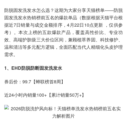
防脱固发洗发水怎么选？这期为大家分享天猫榜单——防脱
固发洗发水热销榜前五名的爆款单品（数据根据天猫平台根
据近7日销量与成交金额排序，4月22日10点更新 ，仅供参
考）。本次上榜的五款爆款产品，覆盖高性价比、专业功
效、高端护肤级三大价位区间，兼顾植萃养固、科技修护、
温和清洁等多元配方逻辑，全面匹配当代人精细化头皮护理
需求。
1、EHD防脱防断固发洗发水
券后价：99.7【蝉联榜首8周】
近24小时内销量100+【累计销量50万+】