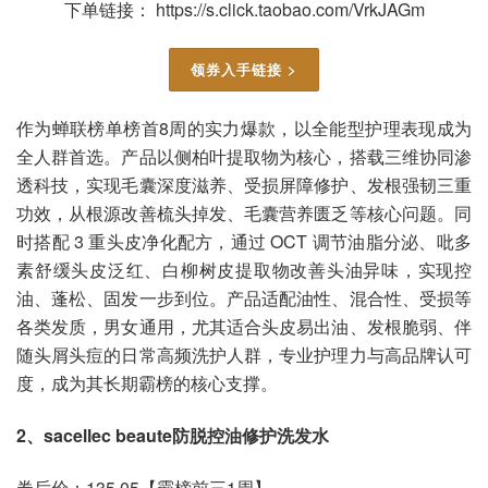
下单链接： https://s.click.taobao.com/VrkJAGm
领券入手链接 >
作为蝉联榜单榜首8周的实力爆款，以全能型护理表现成为
全人群首选。产品以侧柏叶提取物为核心，搭载三维协同渗
透科技，实现毛囊深度滋养、受损屏障修护、发根强韧三重
功效，从根源改善梳头掉发、毛囊营养匮乏等核心问题。同
时搭配 3 重头皮净化配方，通过 OCT 调节油脂分泌、吡多
素舒缓头皮泛红、白柳树皮提取物改善头油异味，实现控
油、蓬松、固发一步到位。产品适配油性、混合性、受损等
各类发质，男女通用，尤其适合头皮易出油、发根脆弱、伴
随头屑头痘的日常高频洗护人群，专业护理力与高品牌认可
度，成为其长期霸榜的核心支撑。
2、sacellec beaute防脱控油修护洗发水
​​​券后价：135.05【霸榜前三1周】