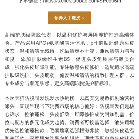
下单链接：https://s.click.taobao.com/SPco06m
领券入手链接 >
高端护肤级防脱代表，以温和修护与屏障养护打造高端体
验。产品采用APG+氨基酸表活体系，pH 值贴近健康头皮
状态，温和清洁无残留，洗后清爽不干涩，兼顾清洁力与温
和度；添加护肤级维生素B5，促进头皮角质层与脂质合
成，强化头皮屏障功能。专注敏感头皮修护，适配追求高端
护肤级洗护、头皮脆弱、偏爱温和清洁的精致护理人群，以
专业成分与奢宠肤感，定义高端防脱洗护新标准。
本次天猫防脱固发洗发水热销榜，以真实交易数据剔除营销
噱头，直观呈现当下消费市场的核心偏好：防脱固发仍是核
心诉求，控油蓬松、头皮舒缓、屏障修护成为附加刚需，价
位与配方的多元化成为趋势。消费者可按需选择：油头扁塌
优先选控油蓬松款，毛囊脆弱选强根滋养款，敏感头皮选温
和表活款，深度脱发选靶向抑脱款，理性匹配自身头皮状态