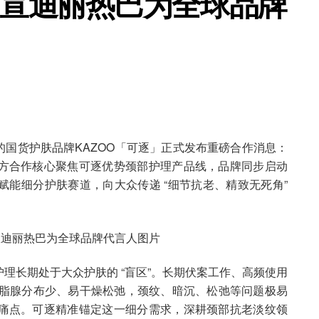
官宣迪丽热巴为全球品牌
理的国货护肤品牌KAZOO「可逐」正式发布重磅合作消息：
方合作核心聚焦可逐优势颈部护理产品线，品牌同步启动
能细分护肤赛道，向大众传递 “细节抗老、精致无死角”
理长期处于大众护肤的 “盲区”。长期伏案工作、高频使用
肤皮脂腺分布少、易干燥松弛，颈纹、暗沉、松弛等问题极易
痛点。可逐精准锚定这一细分需求，深耕颈部抗老淡纹领