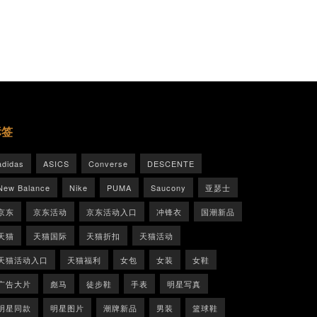
标签
adidas
ASICS
Converse
DESCENTE
New Balance
Nike
PUMA
Saucony
亚瑟士
京东
京东活动
京东活动入口
冲锋衣
国潮新品
天猫
天猫国际
天猫折扣
天猫活动
天猫活动入口
天猫福利
女包
女装
女鞋
广告大片
彪马
徒步鞋
手表
明星写真
明星同款
明星图片
潮牌新品
男装
篮球鞋