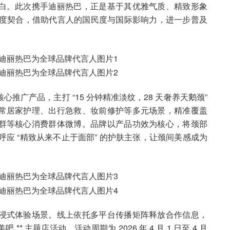
白。此次携手迪丽热巴，正是基于其优雅气质、精致形象
念高度契合，借助代言人的国民度与国际影响力，进一步普及
推广产品，主打 “15 分钟精准淡纹，28 天奢养天鹅颈”
常居家护理、出行急救、妆前修护等多元场景，精准覆盖
群等核心消费群体微博。品牌以产品功效为核心，将颈部
，呼应 “精致从来不止于面部” 的护肤主张，让颈间美感成为
浸式体验场景。线上依托多平台传播矩阵释放合作信息，
* 主题店活动，活动周期为 2026 年 4 月 1 日至 4 月