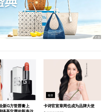
妆容
6全新G方管唇膏上
卡诗官宣章周也成为品牌大使
演绎高定唇妆新表达