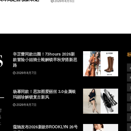
2026年8月5日
辛芷蕾同款出圈！73hours 2026新
款冒险小姐骑士靴解锁早秋穿搭新思
路
2026年8月7日
杨幂同款！思加图爱丽丝 3.0金属银
玛丽珍解锁复古新风
2026年8月7日
时
品
上
蔻驰发布2026新款BROOKLYN 26号