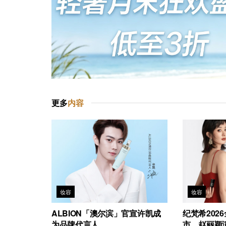
更多
内容
妆容
妆容
ALBION「澳尔滨」官宣许凯成
纪梵希202
为品牌代言人
市，赵丽颖