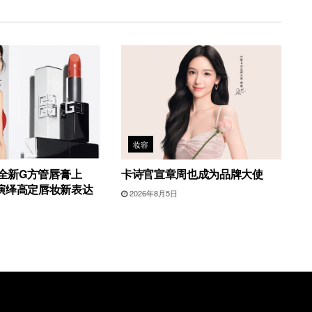
妆容
6全新G方管唇膏上
卡诗官宣章周也成为品牌大使
演绎高定唇妆新表达
2026年8月5日