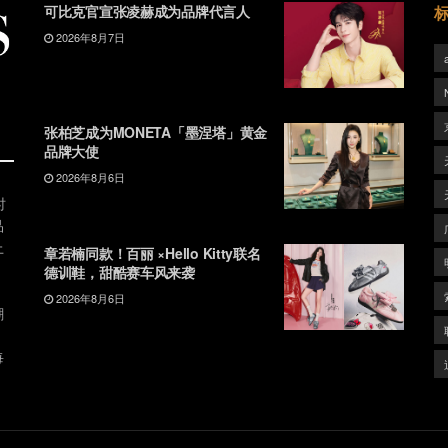
可比克官宣张凌赫成为品牌代言人
2026年8月7日
张柏芝成为MONETA「墨涅塔」黄金
品牌大使
2026年8月6日
时
品
上
章若楠同款！百丽 ×Hello Kitty联名
德训鞋，甜酷赛车风来袭
2026年8月6日
潮
、
每