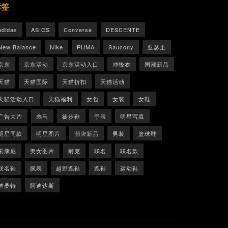
标签
adidas
ASICS
Converse
DESCENTE
New Balance
Nike
PUMA
Saucony
亚瑟士
京东
京东活动
京东活动入口
冲锋衣
国潮新品
天猫
天猫国际
天猫折扣
天猫活动
天猫活动入口
天猫福利
女包
女装
女鞋
广告大片
彪马
徒步鞋
手表
明星写真
明星同款
明星图片
潮牌新品
男装
篮球鞋
索康尼
美女图片
耐克
联名
联名款
联名鞋
腕表
越野跑鞋
跑鞋
运动鞋
迪桑特
阿迪达斯