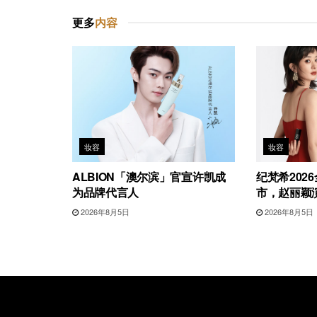
更多
内容
妆容
妆容
ALBION「澳尔滨」官宣许凯成
纪梵希202
为品牌代言人
市，赵丽颖
2026年8月5日
2026年8月5日