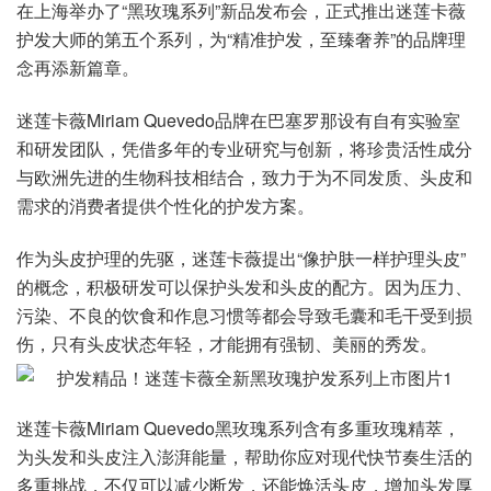
在上海举办了“黑玫瑰系列”新品发布会，正式推出迷莲卡薇
护发大师的第五个系列，为“精准护发，至臻奢养”的品牌理
念再添新篇章。
迷莲卡薇Miriam Quevedo品牌在巴塞罗那设有自有实验室
和研发团队，凭借多年的专业研究与创新，将珍贵活性成分
与欧洲先进的生物科技相结合，致力于为不同发质、头皮和
需求的消费者提供个性化的护发方案。
作为头皮护理的先驱，迷莲卡薇提出“像护肤一样护理头皮”
的概念，积极研发可以保护头发和头皮的配方。因为压力、
污染、不良的饮食和作息习惯等都会导致毛囊和毛干受到损
伤，只有头皮状态年轻，才能拥有强韧、美丽的秀发。
迷莲卡薇Miriam Quevedo黑玫瑰系列含有多重玫瑰精萃，
为头发和头皮注入澎湃能量，帮助你应对现代快节奏生活的
多重挑战，不仅可以减少断发，还能焕活头皮，增加头发厚