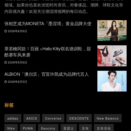
领域。如果你也喜欢浏览时尚资讯，对奢侈品、潮牌、球鞋文化等
内容感兴趣！欢迎关注潮流情报网的每日动态。
张柏芝成为MONETA「墨涅塔」黄金品牌大使
2026年8月6日
章若楠同款！百丽 ×Hello Kitty联名德训鞋，甜
酷赛车风来袭
2026年8月6日
ALBION「澳尔滨」官宣许凯成为品牌代言人
2026年8月5日
标签
adidas
ASICS
Converse
DESCENTE
New Balance
Nike
PUMA
Saucony
亚瑟士
京东
京东活动