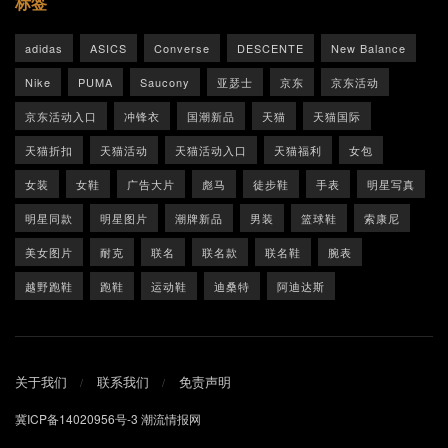
标签
adidas
ASICS
Converse
DESCENTE
New Balance
Nike
PUMA
Saucony
亚瑟士
京东
京东活动
京东活动入口
冲锋衣
国潮新品
天猫
天猫国际
天猫折扣
天猫活动
天猫活动入口
天猫福利
女包
女装
女鞋
广告大片
彪马
徒步鞋
手表
明星写真
明星同款
明星图片
潮牌新品
男装
篮球鞋
索康尼
美女图片
耐克
联名
联名款
联名鞋
腕表
越野跑鞋
跑鞋
运动鞋
迪桑特
阿迪达斯
关于我们
联系我们
免责声明
冀ICP备14020956号-3
潮流情报网