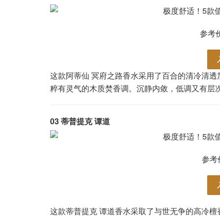
参考价
这款阿蒂仙 冥府之路香水采用了百合的清冷清
粹有灵气的木质焚香调。沉静内敛，低调又有层
03
蒂普提克 谭道
参考
这款蒂普提克 谭道香水采取了与世无争的高冷