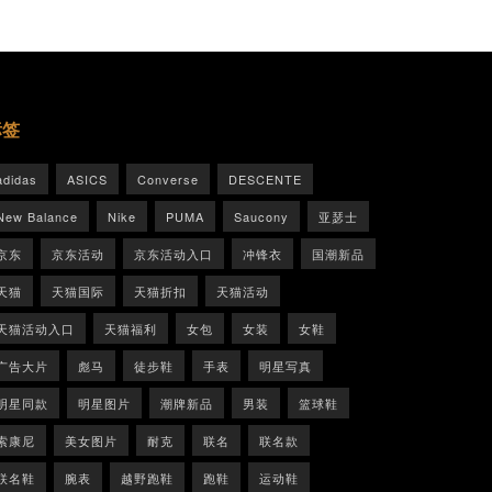
标签
adidas
ASICS
Converse
DESCENTE
New Balance
Nike
PUMA
Saucony
亚瑟士
京东
京东活动
京东活动入口
冲锋衣
国潮新品
天猫
天猫国际
天猫折扣
天猫活动
天猫活动入口
天猫福利
女包
女装
女鞋
广告大片
彪马
徒步鞋
手表
明星写真
明星同款
明星图片
潮牌新品
男装
篮球鞋
索康尼
美女图片
耐克
联名
联名款
联名鞋
腕表
越野跑鞋
跑鞋
运动鞋