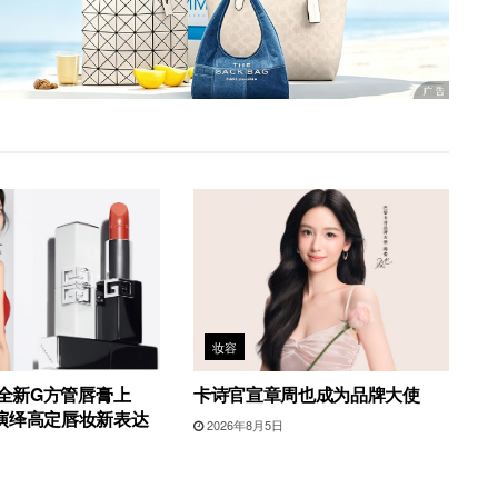
妆容
6全新G方管唇膏上
卡诗官宣章周也成为品牌大使
演绎高定唇妆新表达
2026年8月5日