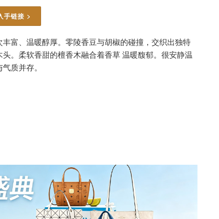
入手链接 >
次丰富、温暖醇厚。零陵香豆与胡椒的碰撞，交织出独特
木头。柔软香甜的檀香木融合着香草 温暖馥郁。很安静温
与气质并存。