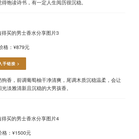
觉得饱读诗书，有一定人生阅历很沉稳。
价格：¥879元
入手链接 >
奶狗香，前调葡萄柚干净清爽，尾调木质沉稳温柔，会让
阳光淡雅清新且沉稳的大男孩香。
格：¥1500元