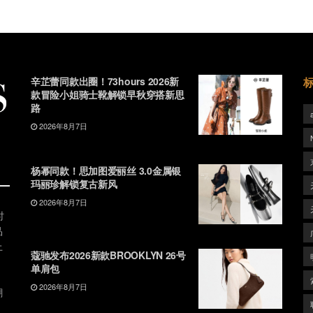
辛芷蕾同款出圈！73hours 2026新
款冒险小姐骑士靴解锁早秋穿搭新思
路
2026年8月7日
杨幂同款！思加图爱丽丝 3.0金属银
玛丽珍解锁复古新风
2026年8月7日
时
品
上
蔻驰发布2026新款BROOKLYN 26号
单肩包
2026年8月7日
潮
、