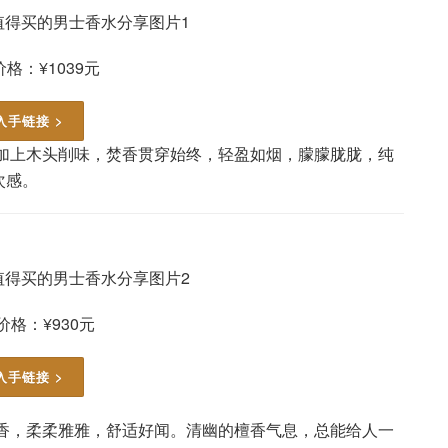
格：¥1039元
入手链接 >
透加上木头削味，焚香贯穿始终，轻盈如烟，朦朦胧胧，纯
次感。
价格：¥930元
入手链接 >
檀香，柔柔雅雅，舒适好闻。清幽的檀香气息，总能给人一