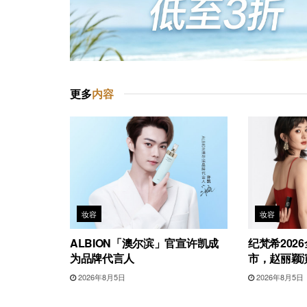
更多
内容
妆容
妆容
ALBION「澳尔滨」官宣许凯成
纪梵希202
为品牌代言人
市，赵丽颖
2026年8月5日
2026年8月5日