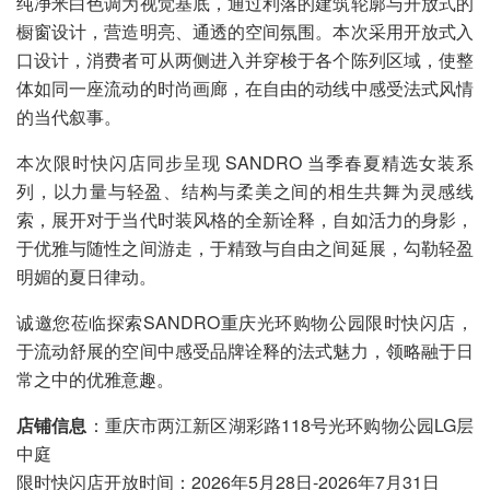
纯净米白色调为视觉基底，通过利落的建筑轮廓与开放式的
橱窗设计，营造明亮、通透的空间氛围。本次采用开放式入
口设计，消费者可从两侧进入并穿梭于各个陈列区域，使整
体如同一座流动的时尚画廊，在自由的动线中感受法式风情
的当代叙事。
本次限时快闪店同步呈现 SANDRO 当季春夏精选女装系
列，以力量与轻盈、结构与柔美之间的相生共舞为灵感线
索，展开对于当代时装风格的全新诠释，自如活力的身影，
于优雅与随性之间游走，于精致与自由之间延展，勾勒轻盈
明媚的夏日律动。
诚邀您莅临探索SANDRO重庆光环购物公园限时快闪店，
于流动舒展的空间中感受品牌诠释的法式魅力，领略融于日
常之中的优雅意趣。
店铺信息
：重庆市两江新区湖彩路118号光环购物公园LG层
中庭
限时快闪店开放时间：2026年5月28日-2026年7月31日