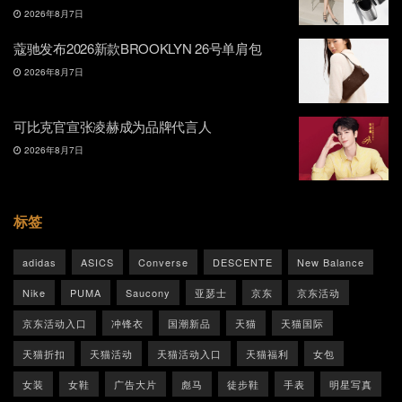
2026年8月7日
蔻驰发布2026新款BROOKLYN 26号单肩包
2026年8月7日
可比克官宣张凌赫成为品牌代言人
2026年8月7日
标签
adidas
ASICS
Converse
DESCENTE
New Balance
Nike
PUMA
Saucony
亚瑟士
京东
京东活动
京东活动入口
冲锋衣
国潮新品
天猫
天猫国际
天猫折扣
天猫活动
天猫活动入口
天猫福利
女包
女装
女鞋
广告大片
彪马
徒步鞋
手表
明星写真