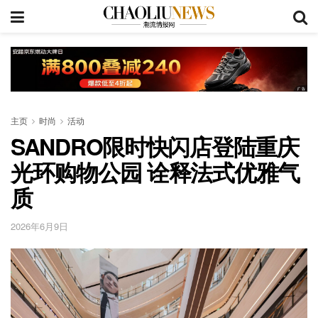
主页
时尚
活动
SANDRO限时快闪店登陆重庆
光环购物公园 诠释法式优雅气
质
2026年6月9日